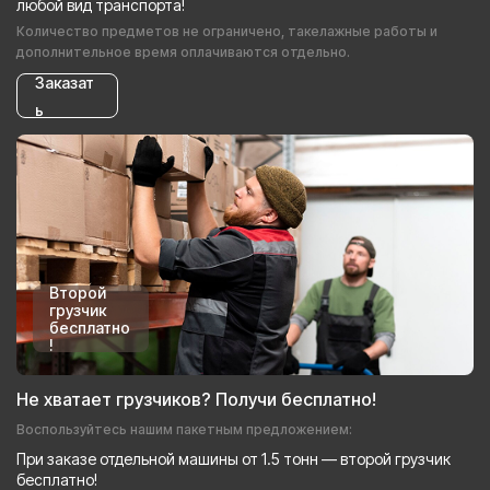
любой вид транспорта!
Количество предметов не ограничено, такелажные работы и
дополнительное время оплачиваются отдельно.
Заказат
ь
Второй
грузчик
бесплатно
!
Не хватает грузчиков? Получи бесплатно!
Воспользуйтесь нашим пакетным предложением:
При заказе отдельной машины от 1.5 тонн — второй грузчик
бесплатно!