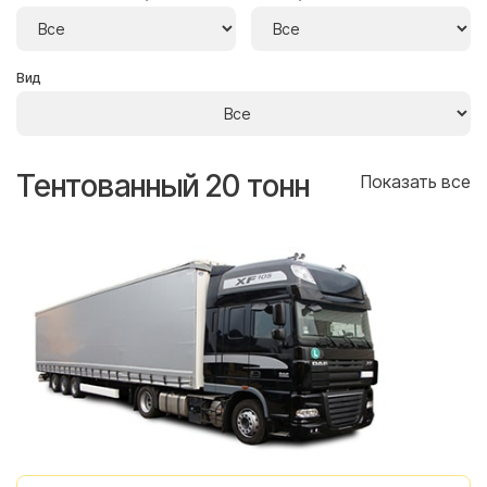
Вид
Тентованный 20 тонн
Т
се
Показать все