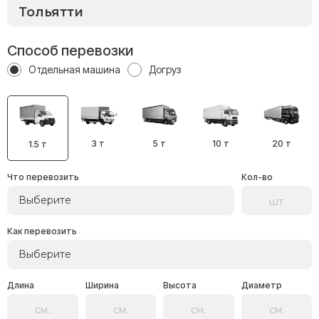
Способ перевозки
Отдельная машина
Догруз
3 т
5 т
10 т
20 т
1.5 т
Что перевозить
Кол-во
Выберите
Как перевозить
Выберите
Длина
Ширина
Высота
Диаметр