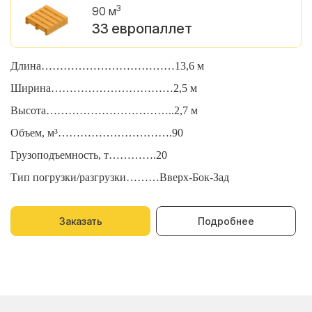
3
90 м
33 европаллет
Длина………………………………13,6 м
Д
Ширина……………………………2,5 м
Ш
Высота……………………………..2,7 м
В
Объем, м³………………………….90
О
Грузоподъемность, т………….20
Г
Тип погрузки/разгрузки………Вверх-Бок-Зад
Т
Заказать
Подробнее