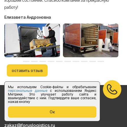
хорошем состоянии. Спасибо компании за прекрасную
работу!
Елизавета Андроновна
оставить отзыв
Мы используем Cookie-файлы и обрабатываем
персональные данные
с использованием Яндекс
Метрики. Это улучшает работу сайта и
Бесплатный звонок по России
взаимодействие с ним. Подтвердите ваше согласие,
нажав кнопку
vk.com/foruslogistics
Ок
Присоединяйтесь
zakaz@foruslogistics.ru