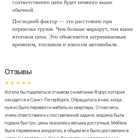
соответственно цена будет немного выше
обычной.
Последний фактор — это расстояние при
перевозке грузов. Чем больше маршрут, тем выше
итоговая цена. Это объясняется затрачиваемым
временем, топливом и износом автомобиля.
Отзывы
Хотела бы поделиться отзывом о компании Форус которая
Я 
находится в Санкт-Петербурге. Обращалась в нее, когда
мн
нужно было перевезти мебель из квартиры. Отнеслись
То
очень ответственно к поставленной задаче, машина была
пр
подана быстро, цены оказались весьма доступные. Мебель
сл
была перевезена аккуратно, в общем все было доставлено в
А