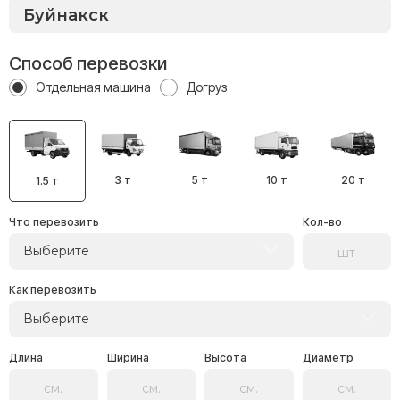
Способ перевозки
Отдельная машина
Догруз
3 т
5 т
10 т
20 т
1.5 т
Что перевозить
Кол-во
Выберите
Как перевозить
Выберите
Длина
Ширина
Высота
Диаметр