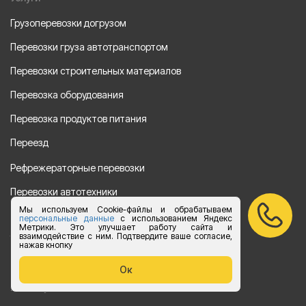
Грузоперевозки догрузом
Перевозки груза автотранспортом
Перевозки строительных материалов
Перевозка оборудования
Перевозка продуктов питания
Переезд
Рефрежераторные перевозки
Перевозки автотехники
Мы используем Cookie-файлы и обрабатываем
Перевозка алкогольной продукции
персональные данные
с использованием Яндекс
Метрики. Это улучшает работу сайта и
взаимодействие с ним. Подтвердите ваше согласие,
Упаковка груза
нажав кнопку
Наши направления
Ок
Клиенту