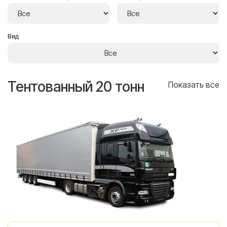
Вид
Тентованный 20 тонн
Т
се
Показать все