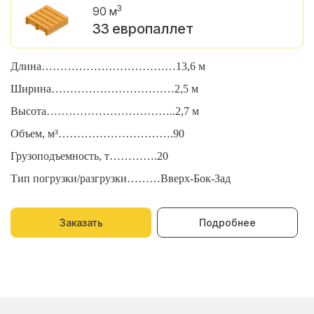
3
90 м
33 европаллет
Длина………………………………13,6 м
Д
Ширина……………………………2,5 м
Ш
Высота……………………………..2,7 м
В
Объем, м³………………………….90
О
Грузоподъемность, т………….20
Г
Тип погрузки/разгрузки………Вверх-Бок-Зад
Т
Заказать
Подробнее