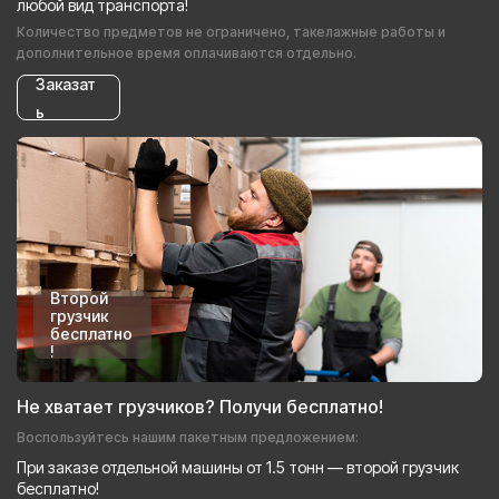
любой вид транспорта!
Количество предметов не ограничено, такелажные работы и
дополнительное время оплачиваются отдельно.
Заказат
ь
Второй
грузчик
бесплатно
!
Не хватает грузчиков? Получи бесплатно!
Воспользуйтесь нашим пакетным предложением:
При заказе отдельной машины от 1.5 тонн — второй грузчик
бесплатно!