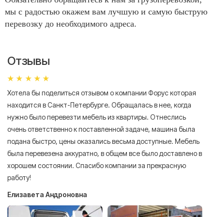
мы с радостью окажем вам лучшую и самую быструю
перевозку до необходимого адреса.
Отзывы
Хотела бы поделиться отзывом о компании Форус которая
Я 
находится в Санкт-Петербурге. Обращалась в нее, когда
мн
нужно было перевезти мебель из квартиры. Отнеслись
То
очень ответственно к поставленной задаче, машина была
пр
подана быстро, цены оказались весьма доступные. Мебель
сл
была перевезена аккуратно, в общем все было доставлено в
А
хорошем состоянии. Спасибо компании за прекрасную
работу!
Елизавета Андроновна