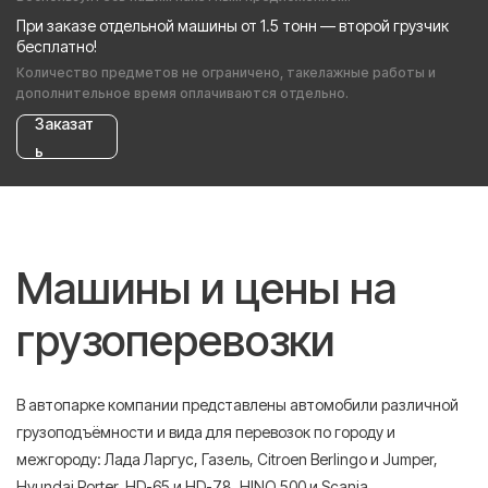
При заказе отдельной машины от 1.5 тонн — второй грузчик
бесплатно!
Количество предметов не ограничено, такелажные работы и
дополнительное время оплачиваются отдельно.
Заказат
ь
Машины и цены на
грузоперевозки
В автопарке компании представлены автомобили различной
грузоподъёмности и вида для перевозок по городу и
межгороду: Лада Ларгус, Газель, Citroen Berlingo и Jumper,
Hyundai Porter, HD-65 и HD-78, HINO 500 и Scania.