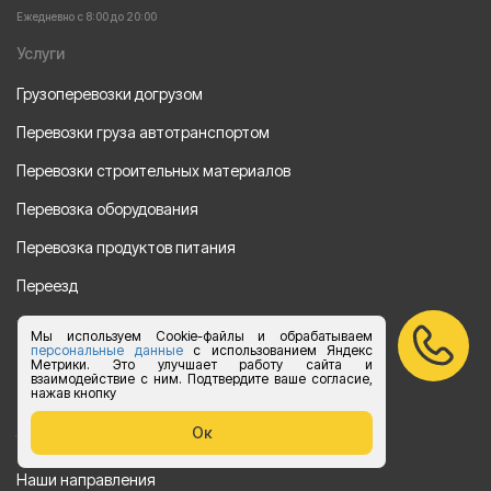
Ежедневно с 8:00 до 20:00
Услуги
Грузоперевозки догрузом
Перевозки груза автотранспортом
Перевозки строительных материалов
Перевозка оборудования
Перевозка продуктов питания
Переезд
Рефрежераторные перевозки
Мы используем Cookie-файлы и обрабатываем
персональные данные
с использованием Яндекс
Перевозки автотехники
Метрики. Это улучшает работу сайта и
взаимодействие с ним. Подтвердите ваше согласие,
нажав кнопку
Перевозка алкогольной продукции
Ок
Упаковка груза
Наши направления