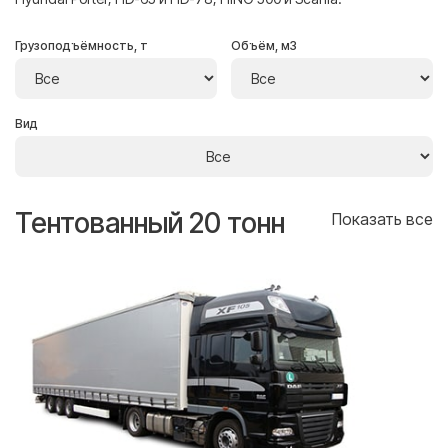
Грузоподъёмность, т
Объём, м3
Вид
Тентованный 20 тонн
Т
се
Показать все