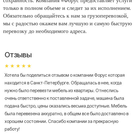
сохранность. Компания «Форус предоставляет услуги
только в полном объеме и следит за их исполнением.
Обязательно обращайтесь к нам за грузоперевозкой,
мы с радостью окажем вам лучшую и самую быструю
перевозку до необходимого адреса.
Отзывы
Хотела бы поделиться отзывом о компании Форус которая
Я 
находится в Санкт-Петербурге. Обращалась в нее, когда
мн
нужно было перевезти мебель из квартиры. Отнеслись
То
очень ответственно к поставленной задаче, машина была
пр
подана быстро, цены оказались весьма доступные. Мебель
сл
была перевезена аккуратно, в общем все было доставлено в
А
хорошем состоянии. Спасибо компании за прекрасную
работу!