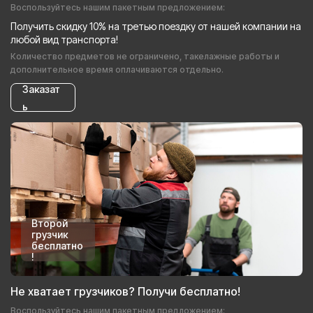
Воспользуйтесь нашим пакетным предложением:
Получить скидку 10% на третью поездку от нашей компании на
любой вид транспорта!
Количество предметов не ограничено, такелажные работы и
дополнительное время оплачиваются отдельно.
Заказат
ь
Второй
грузчик
бесплатно
!
Не хватает грузчиков? Получи бесплатно!
Воспользуйтесь нашим пакетным предложением: