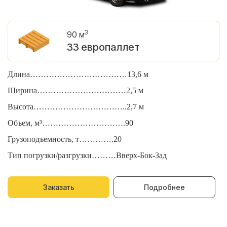
3
90 м
33 европаллет
Длина………………………………13,6 м
Д
Ширина……………………………2,5 м
Ш
Высота……………………………..2,7 м
В
Объем, м³………………………….90
О
Грузоподъемность, т………….20
Г
Тип погрузки/разгрузки………Вверх-Бок-Зад
Т
Заказать
Подробнее