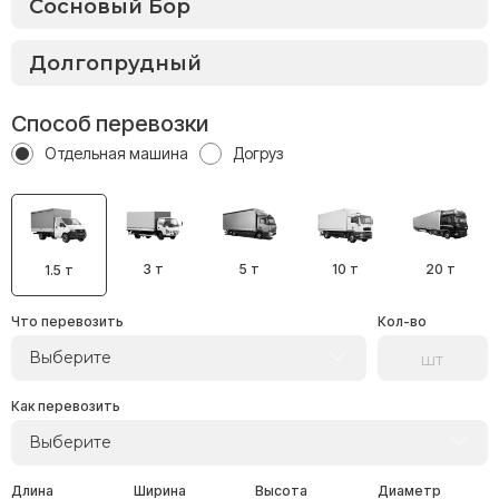
Способ перевозки
Отдельная машина
Догруз
3 т
5 т
10 т
20 т
1.5 т
Что перевозить
Кол-во
Выберите
Как перевозить
Выберите
Длина
Ширина
Высота
Диаметр