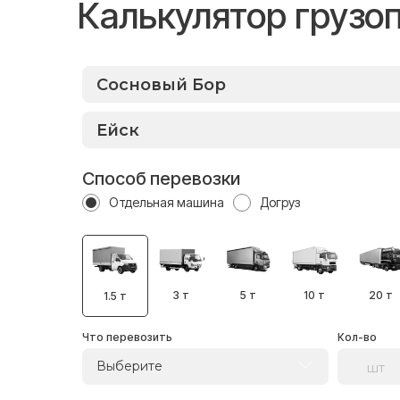
Калькулятор грузо
Способ перевозки
Отдельная машина
Догруз
3 т
5 т
10 т
20 т
1.5 т
Что перевозить
Кол-во
Выберите