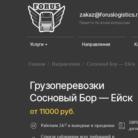
zakaz@foruslogistics.
Пишите по всем вопросам
Услуги
Направления
К
Главная
/
Направления
/
Сосновый Бор — Ейск
Грузоперевозки
Сосновый Бор — Ейск
от 11000 руб.
100%
Работаем 24/7 в выходные и праздники
дого
Строгое соблюдение всех требований и