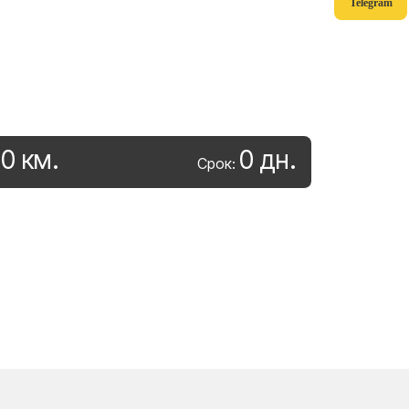
Telegram
0
км
.
0
дн
.
:
Срок: