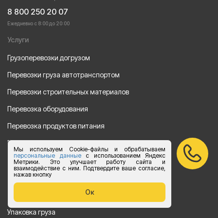
8 800 250 20 07
Ежедневно с 8:00 до 20:00
Услуги
Грузоперевозки догрузом
Перевозки груза автотранспортом
Перевозки строительных материалов
Перевозка оборудования
Перевозка продуктов питания
Переезд
Мы используем Cookie-файлы и обрабатываем
персональные данные
с использованием Яндекс
Рефрежераторные перевозки
Метрики. Это улучшает работу сайта и
взаимодействие с ним. Подтвердите ваше согласие,
нажав кнопку
Перевозки автотехники
Ок
Перевозка алкогольной продукции
Упаковка груза