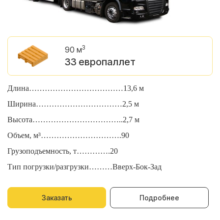
3
90 м
33 европаллет
Длина………………………………13,6 м
Д
Ширина……………………………2,5 м
Ш
Высота……………………………..2,7 м
В
Объем, м³………………………….90
О
Грузоподъемность, т………….20
Г
Тип погрузки/разгрузки………Вверх-Бок-Зад
Т
Заказать
Подробнее