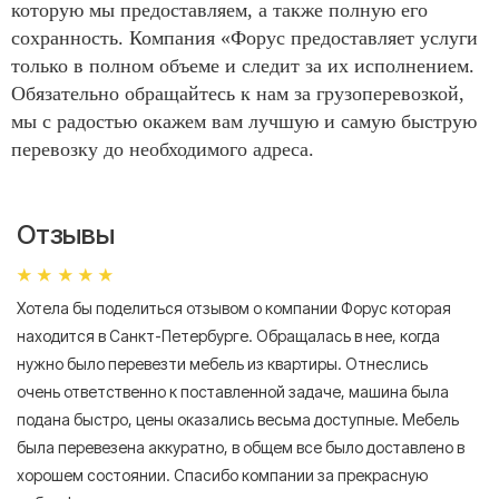
которую мы предоставляем, а также полную его
сохранность. Компания «Форус предоставляет услуги
только в полном объеме и следит за их исполнением.
Обязательно обращайтесь к нам за грузоперевозкой,
мы с радостью окажем вам лучшую и самую быструю
перевозку до необходимого адреса.
Отзывы
Хотела бы поделиться отзывом о компании Форус которая
Я 
находится в Санкт-Петербурге. Обращалась в нее, когда
мн
нужно было перевезти мебель из квартиры. Отнеслись
То
очень ответственно к поставленной задаче, машина была
пр
подана быстро, цены оказались весьма доступные. Мебель
сл
была перевезена аккуратно, в общем все было доставлено в
А
хорошем состоянии. Спасибо компании за прекрасную