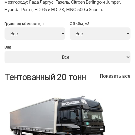
межгороду: Лада Ларгус, Газель, Citroen Berlingo и Jumper,
Hyundai Porter, HD-65 и HD-78, HINO 500 и Scania.
Грузоподъёмность, т
Объём, м3
Вид
Тентованный 20 тонн
Т
се
Показать все