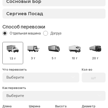
Способ перевозки
Отдельная машина
Догруз
3 т
5 т
10 т
20 т
1.5 т
Что перевозить
Кол-во
Выберите
Как перевозить
Выберите
Длина
Ширина
Высота
Диаметр