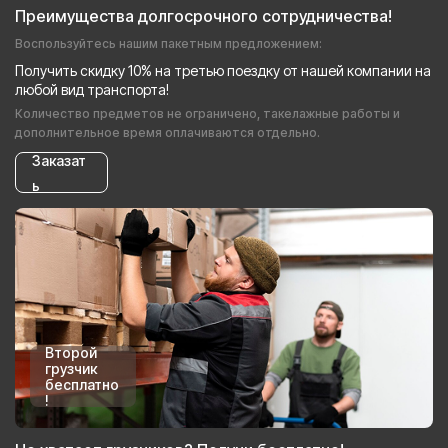
Преимущества долгосрочного сотрудничества!
Воспользуйтесь нашим пакетным предложением:
Получить скидку 10% на третью поездку от нашей компании на
любой вид транспорта!
Количество предметов не ограничено, такелажные работы и
дополнительное время оплачиваются отдельно.
Заказат
ь
Второй
грузчик
бесплатно
!