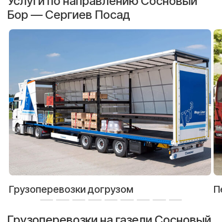
Услуги по направлению Сосновый
Бор — Сергиев Посад
Грузоперевозки догрузом
П
Грузоперевозки на газели Сосновый