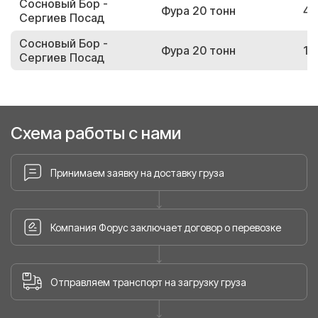
Сосновый Бор -
Фура 20 тонн
47
Сергиев Посад
Сосновый Бор -
Фура 20 тонн
16
Сергиев Посад
Схема работы с нами
Принимаем заявку на доставку груза
Компания Форус заключает договор о перевозке
Отправляем транспорт на загрузку груза