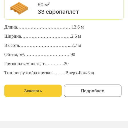
3
90 м
33 европаллет
Длина………………………………13,6 м
Д
Ширина……………………………2,5 м
Ш
Высота……………………………..2,7 м
В
Объем, м³………………………….90
О
Грузоподъемность, т………….20
Г
Тип погрузки/разгрузки………Вверх-Бок-Зад
Т
Заказать
Подробнее