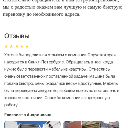
мы с радостью окажем вам лучшую и самую быструю
перевозку до необходимого адреса.
Отзывы
Хотела бы поделиться отзывом о компании Форус которая
Я 
находится в Санкт-Петербурге. Обращалась в нее, когда
мн
нужно было перевезти мебель из квартиры. Отнеслись
То
очень ответственно к поставленной задаче, машина была
пр
подана быстро, цены оказались весьма доступные. Мебель
сл
была перевезена аккуратно, в общем все было доставлено в
А
хорошем состоянии. Спасибо компании за прекрасную
работу!
Елизавета Андроновна