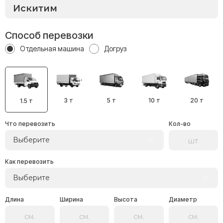
Способ перевозки
Отдельная машина
Догруз
3 т
5 т
10 т
20 т
1.5 т
Что перевозить
Кол-во
Выберите
Как перевозить
Выберите
Длина
Ширина
Высота
Диаметр