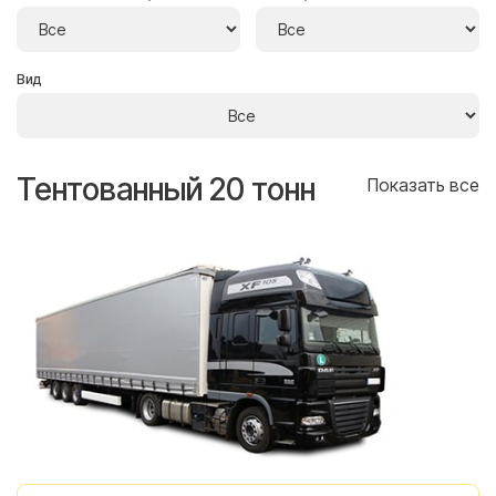
Вид
Тентованный 20 тонн
Т
се
Показать все