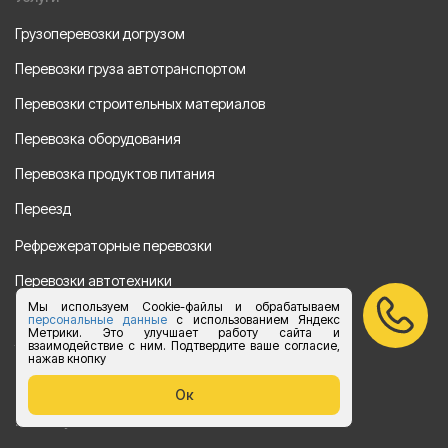
Грузоперевозки догрузом
Перевозки груза автотранспортом
Перевозки строительных материалов
Перевозка оборудования
Перевозка продуктов питания
Переезд
Рефрежераторные перевозки
Перевозки автотехники
Мы используем Cookie-файлы и обрабатываем
Перевозка алкогольной продукции
персональные данные
с использованием Яндекс
Метрики. Это улучшает работу сайта и
взаимодействие с ним. Подтвердите ваше согласие,
Упаковка груза
нажав кнопку
Наши направления
Ок
Клиенту