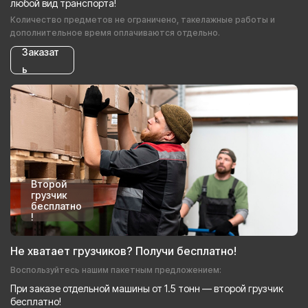
любой вид транспорта!
Количество предметов не ограничено, такелажные работы и
дополнительное время оплачиваются отдельно.
Заказат
ь
Второй
грузчик
бесплатно
!
Не хватает грузчиков? Получи бесплатно!
Воспользуйтесь нашим пакетным предложением:
При заказе отдельной машины от 1.5 тонн — второй грузчик
бесплатно!