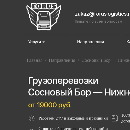
zakaz@foruslogistics.
Пишите по всем вопросам
Услуги
Направления
К
Главная
/
Направления
/
Сосновый Бор — Нижне
Грузоперевозки
Сосновый Бор — Нижн
от 19000 руб.
100%
Работаем 24/7 в выходные и праздники
дого
Строгое соблюдение всех требований и