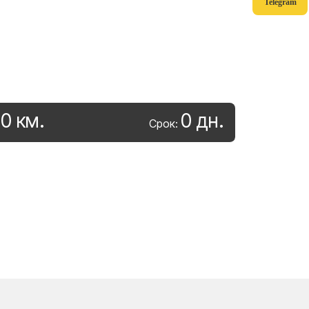
Telegram
0
км
.
0
дн
.
:
Срок: