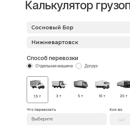
Калькулятор грузо
Способ перевозки
Отдельная машина
Догруз
3 т
5 т
10 т
20 т
1.5 т
Что перевозить
Кол-во
Выберите