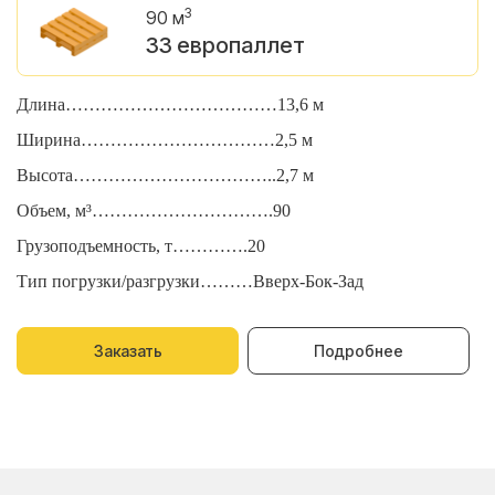
3
90 м
33 европаллет
Длина………………………………13,6 м
Д
Ширина……………………………2,5 м
Ш
Высота……………………………..2,7 м
В
Объем, м³………………………….90
О
Грузоподъемность, т………….20
Г
Тип погрузки/разгрузки………Вверх-Бок-Зад
Т
Заказать
Подробнее