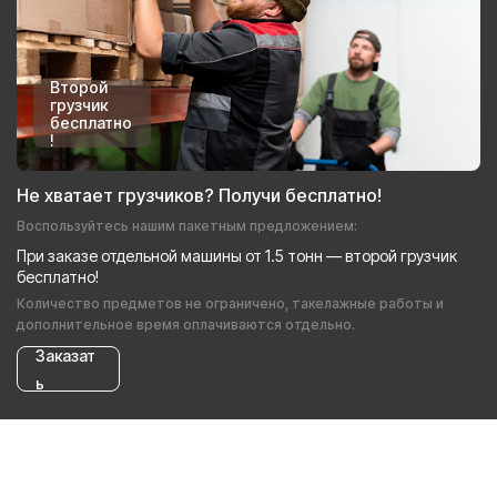
Второй
грузчик
бесплатно
!
Не хватает грузчиков? Получи бесплатно!
Воспользуйтесь нашим пакетным предложением:
При заказе отдельной машины от 1.5 тонн — второй грузчик
бесплатно!
Количество предметов не ограничено, такелажные работы и
дополнительное время оплачиваются отдельно.
Заказат
ь