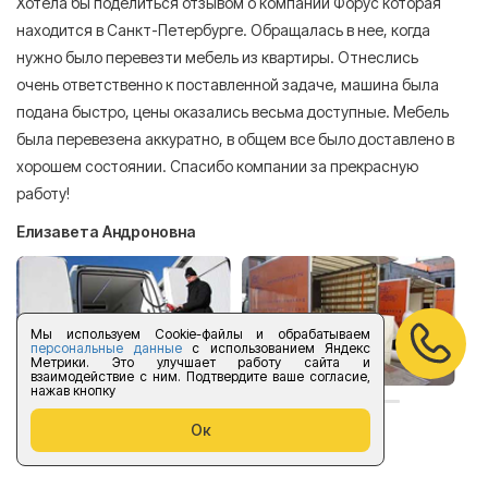
Хотела бы поделиться отзывом о компании Форус которая
Я 
находится в Санкт-Петербурге. Обращалась в нее, когда
мн
нужно было перевезти мебель из квартиры. Отнеслись
То
очень ответственно к поставленной задаче, машина была
пр
подана быстро, цены оказались весьма доступные. Мебель
сл
была перевезена аккуратно, в общем все было доставлено в
А
хорошем состоянии. Спасибо компании за прекрасную
работу!
Елизавета Андроновна
Мы используем Cookie-файлы и обрабатываем
персональные данные
с использованием Яндекс
Метрики. Это улучшает работу сайта и
взаимодействие с ним. Подтвердите ваше согласие,
нажав кнопку
Ок
оставить отзыв