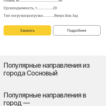
Объем, м³………………………….90
О
Грузоподъемность, т………….20
Г
Тип погрузки/разгрузки………Вверх-Бок-Зад
Т
Заказать
Подробнее
Популярные направления из
города Сосновый
Популярные направления в
город —