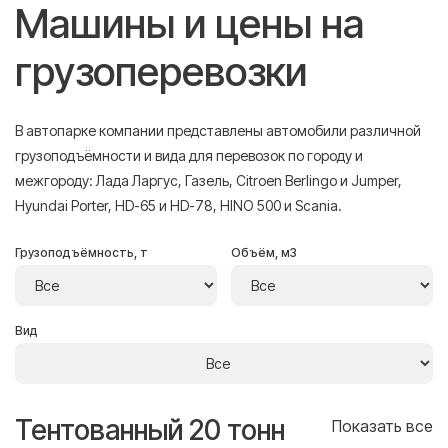
Машины и цены на
грузоперевозки
В автопарке компании представлены автомобили различной
грузоподъёмности и вида для перевозок по городу и
межгороду: Лада Ларгус, Газель, Citroen Berlingo и Jumper,
Hyundai Porter, HD-65 и HD-78, HINO 500 и Scania.
Грузоподъёмность, т
Объём, м3
Вид
Тентованный 20 тонн
Т
се
Показать все