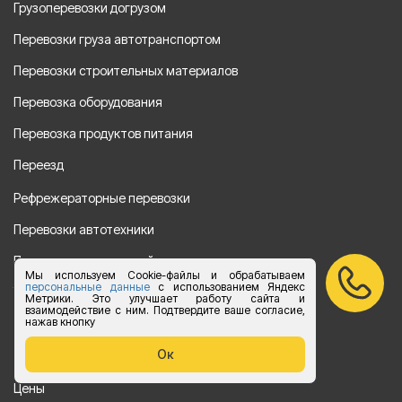
Грузоперевозки догрузом
Перевозки груза автотранспортом
Перевозки строительных материалов
Перевозка оборудования
Перевозка продуктов питания
Переезд
Рефрежераторные перевозки
Перевозки автотехники
Перевозка алкогольной продукции
Мы используем Cookie-файлы и обрабатываем
персональные данные
с использованием Яндекс
Упаковка груза
Метрики. Это улучшает работу сайта и
взаимодействие с ним. Подтвердите ваше согласие,
нажав кнопку
Наши направления
Ок
Клиенту
Цены