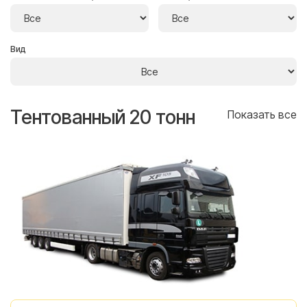
Вид
Тентованный 20 тонн
Т
се
Показать все