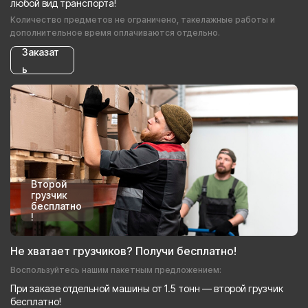
любой вид транспорта!
Количество предметов не ограничено, такелажные работы и
дополнительное время оплачиваются отдельно.
Заказат
ь
Второй
грузчик
бесплатно
!
Не хватает грузчиков? Получи бесплатно!
Воспользуйтесь нашим пакетным предложением:
При заказе отдельной машины от 1.5 тонн — второй грузчик
бесплатно!