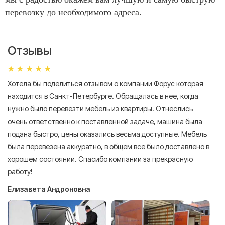
перевозку до необходимого адреса.
Отзывы
Хотела бы поделиться отзывом о компании Форус которая
Я 
находится в Санкт-Петербурге. Обращалась в нее, когда
мн
нужно было перевезти мебель из квартиры. Отнеслись
То
очень ответственно к поставленной задаче, машина была
пр
подана быстро, цены оказались весьма доступные. Мебель
сл
была перевезена аккуратно, в общем все было доставлено в
А
хорошем состоянии. Спасибо компании за прекрасную
работу!
Елизавета Андроновна