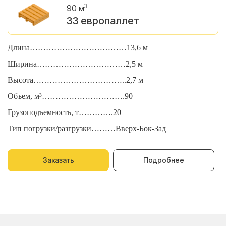
3
90 м
33 европаллет
Длина………………………………13,6 м
Д
Ширина……………………………2,5 м
Ш
Высота……………………………..2,7 м
В
Объем, м³………………………….90
О
Грузоподъемность, т………….20
Г
Тип погрузки/разгрузки………Вверх-Бок-Зад
Т
Заказать
Подробнее