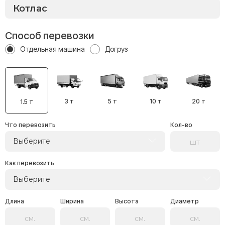
Способ перевозки
Отдельная машина
Догруз
3 т
5 т
10 т
20 т
1.5 т
Что перевозить
Кол-во
Выберите
Как перевозить
Выберите
Длина
Ширина
Высота
Диаметр