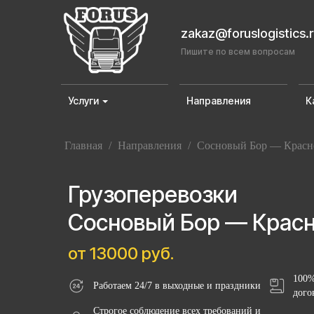
zakaz@foruslogistics.
Пишите по всем вопросам
Услуги
Направления
К
Главная
/
Направления
/
Сосновый Бор — Красн
Грузоперевозки
Сосновый Бор — Крас
от 13000 руб.
100%
Работаем 24/7 в выходные и праздники
дого
Строгое соблюдение всех требований и