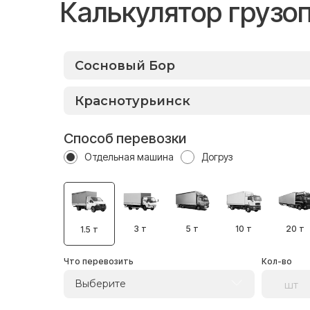
Калькулятор грузо
Способ перевозки
Отдельная машина
Догруз
3 т
5 т
10 т
20 т
1.5 т
Что перевозить
Кол-во
Выберите