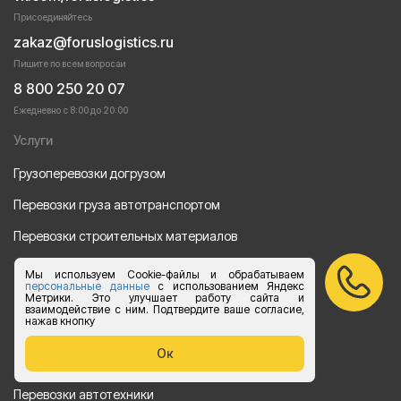
Присоединяйтесь
zakaz@foruslogistics.ru
Пишите по всем вопросаи
8 800 250 20 07
Ежедневно с 8:00 до 20:00
Услуги
Грузоперевозки догрузом
Перевозки груза автотранспортом
Перевозки строительных материалов
Перевозка оборудования
Мы используем Cookie-файлы и обрабатываем
персональные данные
с использованием Яндекс
Перевозка продуктов питания
Метрики. Это улучшает работу сайта и
взаимодействие с ним. Подтвердите ваше согласие,
нажав кнопку
Переезд
Ок
Рефрежераторные перевозки
Перевозки автотехники