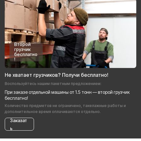
Второй
грузчик
бесплатно
!
Не хватает грузчиков? Получи бесплатно!
Воспользуйтесь нашим пакетным предложением:
При заказе отдельной машины от 1.5 тонн — второй грузчик
бесплатно!
Количество предметов не ограничено, такелажные работы и
дополнительное время оплачиваются отдельно.
Заказат
ь