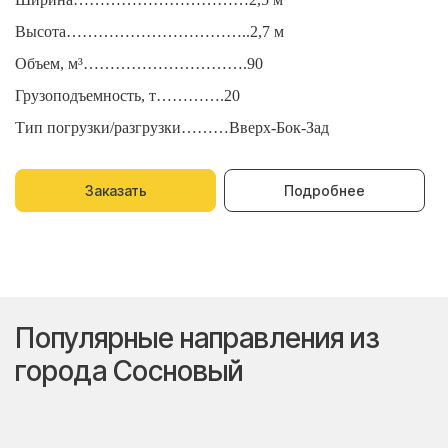
Высота……………………………..2,7 м
В
Объем, м³………………………….90
О
Грузоподъемность, т………….20
Г
Тип погрузки/разгрузки………Вверх-Бок-Зад
Т
Заказать
Подробнее
Популярные направления из
города Сосновый