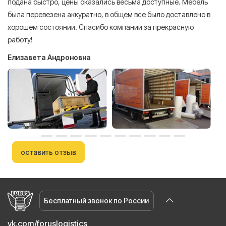
подана быстро, цены оказались весьма доступные. Мебель
сл
была перевезена аккуратно, в общем все было доставлено в
А
хорошем состоянии. Спасибо компании за прекрасную
работу!
Елизавета Андроновна
оставить отзыв
Бесплатный звонок по России
vk.com/foruslogistics