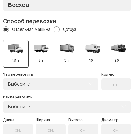
Способ перевозки
Отдельная машина
Догруз
3 т
5 т
10 т
20 т
1.5 т
Что перевозить
Кол-во
Выберите
Как перевозить
Выберите
Длина
Ширина
Высота
Диаметр