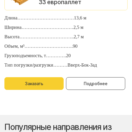
33 европаллет
Длина………………………………13,6 м
Д
Ширина……………………………2,5 м
Ш
Высота……………………………..2,7 м
В
Объем, м³………………………….90
О
Грузоподъемность, т………….20
Г
Тип погрузки/разгрузки………Вверх-Бок-Зад
Т
Заказать
Подробнее
Популярные направления из