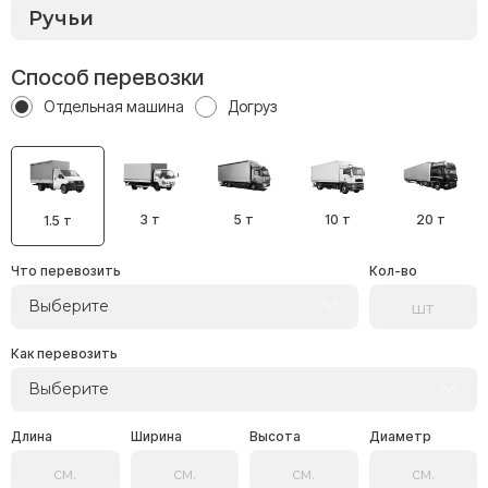
Способ перевозки
Отдельная машина
Догруз
3 т
5 т
10 т
20 т
1.5 т
Что перевозить
Кол-во
Выберите
Как перевозить
Выберите
Длина
Ширина
Высота
Диаметр