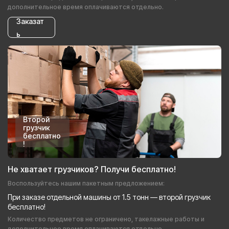
дополнительное время оплачиваются отдельно.
Заказат
ь
Второй
грузчик
бесплатно
!
Не хватает грузчиков? Получи бесплатно!
Воспользуйтесь нашим пакетным предложением:
При заказе отдельной машины от 1.5 тонн — второй грузчик
бесплатно!
Количество предметов не ограничено, такелажные работы и
дополнительное время оплачиваются отдельно.