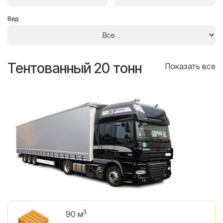
Вид
Тентованный 20 тонн
Т
се
Показать все
3
90 м