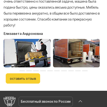
очень ответственно к поставленной задаче, машина была
пр
подана быстро, цены оказались весьма доступные. Мебель
сл
была перевезена аккуратно, в общем все было доставлено в
А
хорошем состоянии. Спасибо компании за прекрасную
работу!
Елизавета Андроновна
оставить отзыв
Бесплатный звонок по России