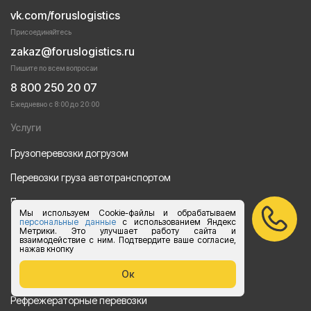
vk.com/foruslogistics
Присоединяйтесь
zakaz@foruslogistics.ru
Пишите по всем вопросаи
8 800 250 20 07
Ежедневно с 8:00 до 20:00
Услуги
Грузоперевозки догрузом
Перевозки груза автотранспортом
Перевозки строительных материалов
Мы используем Cookie-файлы и обрабатываем
персональные данные
с использованием Яндекс
Перевозка оборудования
Метрики. Это улучшает работу сайта и
взаимодействие с ним. Подтвердите ваше согласие,
нажав кнопку
Перевозка продуктов питания
Ок
Переезд
Рефрежераторные перевозки