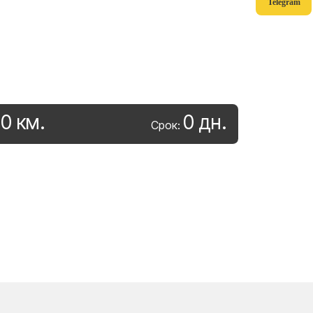
Telegram
0
км
.
0
дн
.
:
Срок: