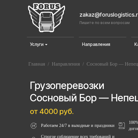
zakaz@foruslogistics.
Пишите по всем вопросам
Услуги
Направления
К
Главная
/
Направления
/
Сосновый Бор — Непе
Грузоперевозки
Сосновый Бор — Непе
от 4000 руб.
100%
Работаем 24/7 в выходные и праздники
дого
Строгое соблюдение всех требований и