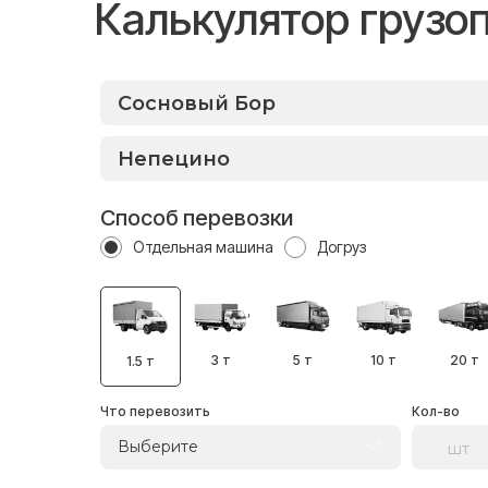
Калькулятор грузо
Способ перевозки
Отдельная машина
Догруз
3 т
5 т
10 т
20 т
1.5 т
Что перевозить
Кол-во
Выберите