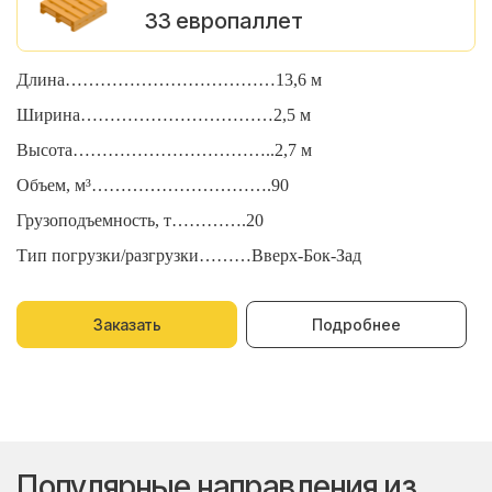
33 европаллет
Длина………………………………13,6 м
Д
Ширина……………………………2,5 м
Ш
Высота……………………………..2,7 м
В
Объем, м³………………………….90
О
Грузоподъемность, т………….20
Г
Тип погрузки/разгрузки………Вверх-Бок-Зад
Т
Заказать
Подробнее
Популярные направления из