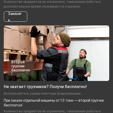
Количество предметов не ограничено, такелажные работы и
дополнительное время оплачиваются отдельно.
Заказат
ь
Второй
грузчик
бесплатно
!
Не хватает грузчиков? Получи бесплатно!
Воспользуйтесь нашим пакетным предложением:
При заказе отдельной машины от 1.5 тонн — второй грузчик
бесплатно!
Количество предметов не ограничено, такелажные работы и