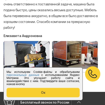
очень ответственно к поставленной задаче, машина была
пр
подана быстро, цены оказались весьма доступные. Мебель
сл
была перевезена аккуратно, в общем все было доставлено в
А
хорошем состоянии. Спасибо компании за прекрасную
работу!
Елизавета Андроновна
Мы используем Cookie-файлы и обрабатываем
персональные данные
с использованием Яндекс
Метрики. Это улучшает работу сайта и
оставить отзыв
взаимодействие с ним. Подтвердите ваше согласие,
нажав кнопку
Ок
Бесплатный звонок по России