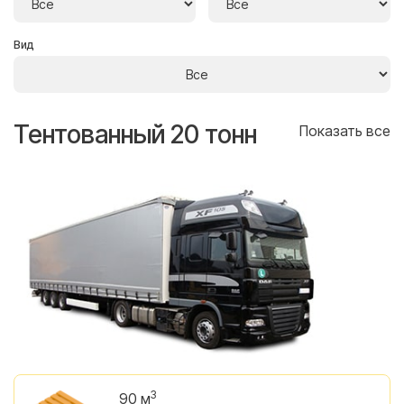
Вид
Тентованный 20 тонн
Т
се
Показать все
3
90 м