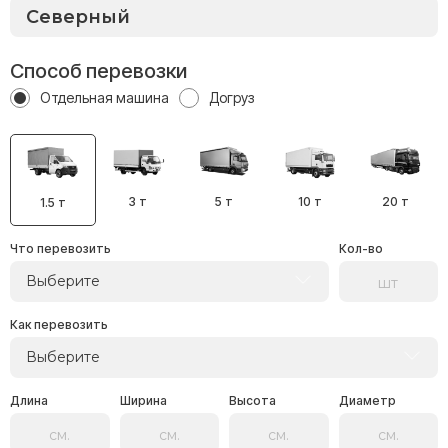
Способ перевозки
Отдельная машина
Догруз
3 т
5 т
10 т
20 т
1.5 т
Что перевозить
Кол-во
Выберите
Как перевозить
Выберите
Длина
Ширина
Высота
Диаметр