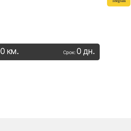
Telegram
0
км
.
0
дн
.
:
Срок: