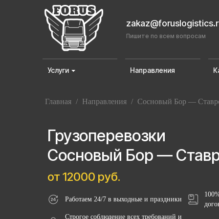
zakaz@foruslogistics.
Пишите по всем вопросам
Услуги
Направления
К
Главная
/
Направления
/
Сосновый Бор — Ставр
Грузоперевозки
Сосновый Бор — Став
от 12000 руб.
100%
Работаем 24/7 в выходные и праздники
дого
Строгое соблюдение всех требований и