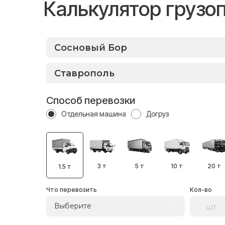
Калькулятор грузо
Способ перевозки
Отдельная машина
Догруз
3 т
5 т
10 т
20 т
1.5 т
Что перевозить
Кол-во
Выберите