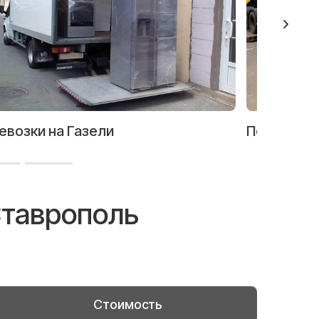
евозки на Газели
Перевозка
Ставрополь
Стоимость