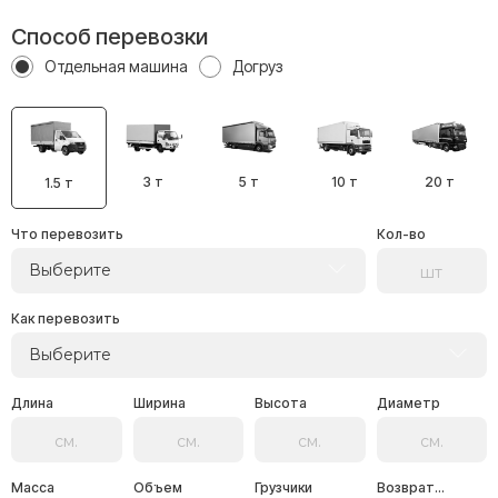
Способ перевозки
Отдельная машина
Догруз
3 т
5 т
10 т
20 т
1.5 т
Что перевозить
Кол-во
Выберите
Как перевозить
Выберите
Длина
Ширина
Высота
Диаметр
Масса
Объем
Грузчики
Возврат...