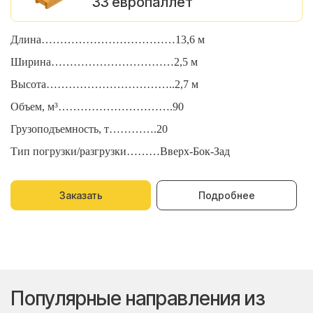
33 европаллет
Длина………………………………13,6 м
Д
Ширина……………………………2,5 м
Ш
Высота……………………………..2,7 м
В
Объем, м³………………………….90
О
Грузоподъемность, т………….20
Г
Тип погрузки/разгрузки………Вверх-Бок-Зад
Т
Заказать
Подробнее
Популярные направления из