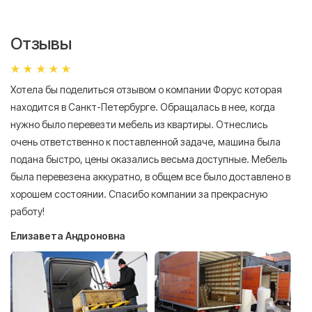
Отзывы
Хотела бы поделиться отзывом о компании Форус которая
Я 
находится в Санкт-Петербурге. Обращалась в нее, когда
мн
нужно было перевезти мебель из квартиры. Отнеслись
То
очень ответственно к поставленной задаче, машина была
пр
подана быстро, цены оказались весьма доступные. Мебель
сл
была перевезена аккуратно, в общем все было доставлено в
А
хорошем состоянии. Спасибо компании за прекрасную
работу!
Елизавета Андроновна