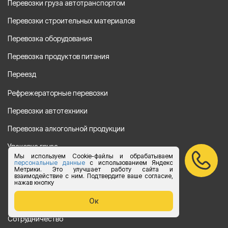
Перевозки груза автотранспортом
Перевозки строительных материалов
Перевозка оборудования
Перевозка продуктов питания
Переезд
Рефрежераторные перевозки
Перевозки автотехники
Перевозка алкогольной продукции
Упаковка груза
Мы используем Cookie-файлы и обрабатываем
персональные данные
с использованием Яндекс
Наши направления
Метрики. Это улучшает работу сайта и
взаимодействие с ним. Подтвердите ваше согласие,
Клиенту
нажав кнопку
Цены
Ок
Сотрудничество