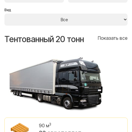
Вид
Тентованный 20 тонн
Т
се
Показать все
3
90 м