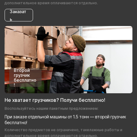
дополнительное время оплачиваются отдельно.
Заказат
ь
Второй
грузчик
бесплатно
!
Не хватает грузчиков? Получи бесплатно!
Воспользуйтесь нашим пакетным предложением:
При заказе отдельной машины от 1.5 тонн — второй грузчик
бесплатно!
Количество предметов не ограничено, такелажные работы и
дополнительное время оплачиваются отдельно.