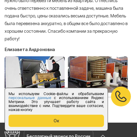
нужно было перевезти мебель из квартиры. Отнеслись
То
очень ответственно к поставленной задаче, машина была
пр
подана быстро, цены оказались весьма доступные. Мебель
сл
была перевезена аккуратно, в общем все было доставлено в
А
хорошем состоянии. Спасибо компании за прекрасную
работу!
Елизавета Андроновна
Мы используем Cookie-файлы и обрабатываем
персональные данные
с использованием Яндекс
Метрики. Это улучшает работу сайта и
взаимодействие с ним. Подтвердите ваше согласие,
оставить отзыв
нажав кнопку
Ок
Бесплатный звонок по России