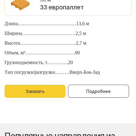
33 европаллет
Длина………………………………13,6 м
Д
Ширина……………………………2,5 м
Ш
Высота……………………………..2,7 м
В
Объем, м³………………………….90
О
Грузоподъемность, т………….20
Г
Тип погрузки/разгрузки………Вверх-Бок-Зад
Т
Заказать
Подробнее