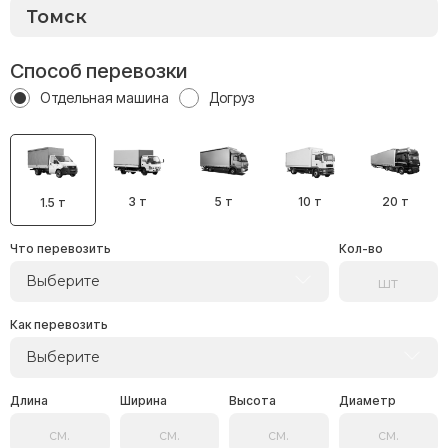
Способ перевозки
Отдельная машина
Догруз
3 т
5 т
10 т
20 т
1.5 т
Что перевозить
Кол-во
Выберите
Как перевозить
Выберите
Длина
Ширина
Высота
Диаметр