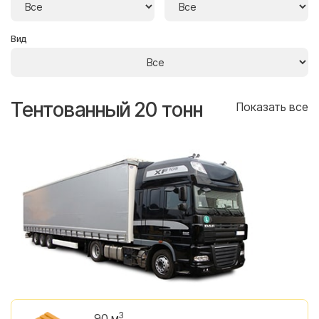
Вид
Тентованный 20 тонн
Т
се
Показать все
3
90 м