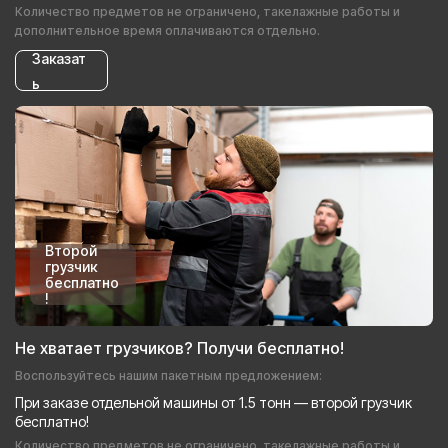
Количество предметов не ограничено, такелажные работы и
дополнительное время оплачиваются отдельно.
Заказат
ь
Второй
грузчик
бесплатно
!
Не хватает грузчиков? Получи бесплатно!
Воспользуйтесь нашим пакетным предложением:
При заказе отдельной машины от 1.5 тонн — второй грузчик
бесплатно!
Количество предметов не ограничено, такелажные работы и