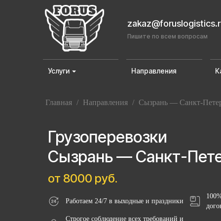
zakaz@foruslogistics.
Пишите по всем вопросам
Услуги
Направления
К
Главная
/
Направления
/
Сызрань — Санкт-Пете
Грузоперевозки
Сызрань — Санкт-Пет
от 8000 руб.
100%
Работаем 24/7 в выходные и праздники
дого
Строгое соблюдение всех требований и