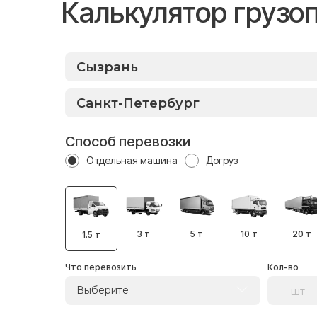
Калькулятор грузо
Способ перевозки
Отдельная машина
Догруз
3 т
5 т
10 т
20 т
1.5 т
Что перевозить
Кол-во
Выберите