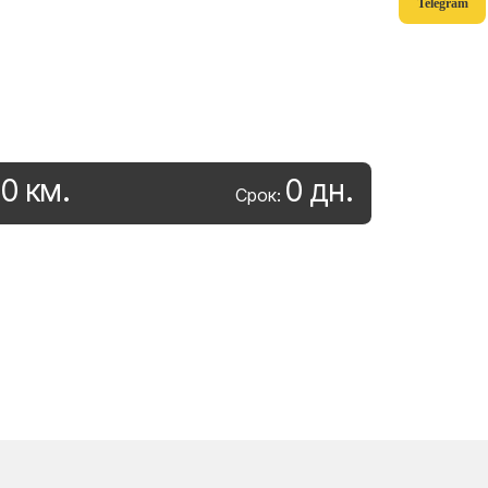
Telegram
0
км
.
0
дн
.
:
Срок: