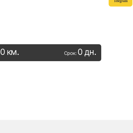
Telegram
0
км
.
0
дн
.
:
Срок: