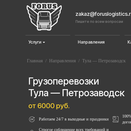
zakaz@foruslogistics.
Пишите по всем вопросам
Услуги
Направления
К
Главная
/
Направления
/
Тула — Петрозаводск
Грузоперевозки
Тула — Петрозаводск
от 6000 руб.
100%
Работаем 24/7 в выходные и праздники
дого
Строгое соблюдение всех требований и