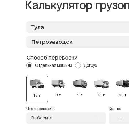
Калькулятор грузо
Способ перевозки
Отдельная машина
Догруз
3 т
5 т
10 т
20 т
1.5 т
Что перевозить
Кол-во
Выберите