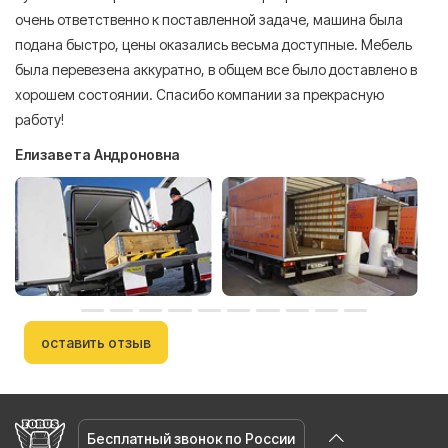
очень ответственно к поставленной задаче, машина была
пр
подана быстро, цены оказались весьма доступные. Мебель
сл
была перевезена аккуратно, в общем все было доставлено в
А
хорошем состоянии. Спасибо компании за прекрасную
работу!
Елизавета Андроновна
оставить отзыв
Бесплатный звонок по России