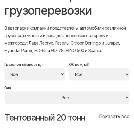
грузоперевозки
В автопарке компании представлены автомобили различной
грузоподъёмности и вида для перевозок по городу и
межгороду: Лада Ларгус, Газель, Citroen Berlingo и Jumper,
Hyundai Porter, HD-65 и HD-78, HINO 500 и Scania.
Грузоподъёмность, т
Объём, м3
Вид
Тентованный 20 тонн
Т
се
Показать все