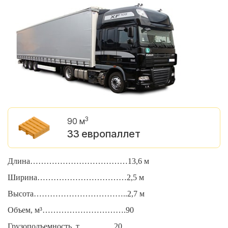
3
90 м
33 европаллет
Длина………………………………13,6 м
Д
Ширина……………………………2,5 м
Ш
Высота……………………………..2,7 м
В
Объем, м³………………………….90
О
Грузоподъемность, т………….20
Г