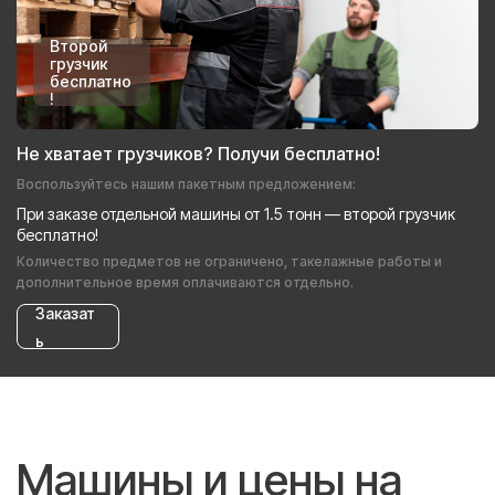
Второй
грузчик
бесплатно
!
Не хватает грузчиков? Получи бесплатно!
Воспользуйтесь нашим пакетным предложением:
При заказе отдельной машины от 1.5 тонн — второй грузчик
бесплатно!
Количество предметов не ограничено, такелажные работы и
дополнительное время оплачиваются отдельно.
Заказат
ь
Машины и цены на