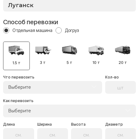
Способ перевозки
Отдельная машина
Догруз
3 т
5 т
10 т
20 т
1.5 т
Что перевозить
Кол-во
Выберите
Как перевозить
Выберите
Длина
Ширина
Высота
Диаметр