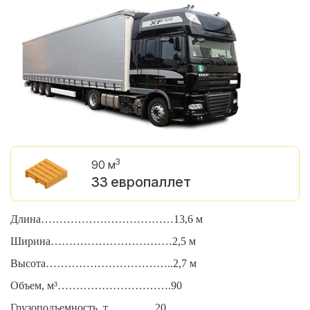
3
90 м
33 европаллет
Длина………………………………13,6 м
Д
Ширина……………………………2,5 м
Ш
Высота……………………………..2,7 м
В
Объем, м³………………………….90
О
Грузоподъемность, т………….20
Г