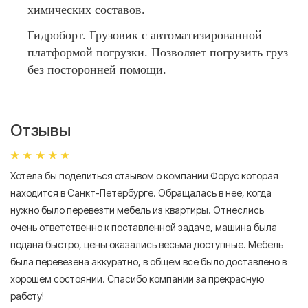
химических составов.
Гидроборт. Грузовик с автоматизированной
платформой погрузки. Позволяет погрузить груз
без посторонней помощи.
Отзывы
Хотела бы поделиться отзывом о компании Форус которая
Я 
находится в Санкт-Петербурге. Обращалась в нее, когда
мн
нужно было перевезти мебель из квартиры. Отнеслись
То
очень ответственно к поставленной задаче, машина была
пр
подана быстро, цены оказались весьма доступные. Мебель
сл
была перевезена аккуратно, в общем все было доставлено в
А
хорошем состоянии. Спасибо компании за прекрасную
работу!