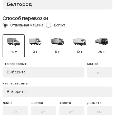
Способ перевозки
Отдельная машина
Догруз
3 т
5 т
10 т
20 т
1.5 т
Что перевозить
Кол-во
Выберите
Как перевозить
Выберите
Длина
Ширина
Высота
Диаметр