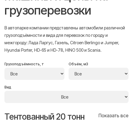
грузоперевозки
В автопарке компании представлены автомобили различной
грузоподъёмности и вида для перевозок по городу и
межгороду: Лада Ларгус, Газель, Citroen Berlingo и Jumper,
Hyundai Porter, HD-65 и HD-78, HINO 500 и Scania.
Грузоподъёмность, т
Объём, м3
Вид
Тентованный 20 тонн
Т
се
Показать все