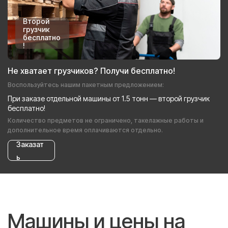
Второй
грузчик
бесплатно
!
Не хватает грузчиков? Получи бесплатно!
Воспользуйтесь нашим пакетным предложением:
При заказе отдельной машины от 1.5 тонн — второй грузчик
бесплатно!
Количество предметов не ограничено, такелажные работы и
дополнительное время оплачиваются отдельно.
Заказат
ь
Машины и цены на