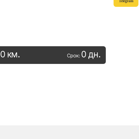
Telegram
0
км
.
0
дн
.
:
Срок: