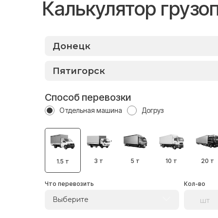
Калькулятор грузо
Способ перевозки
Отдельная машина
Догруз
3 т
5 т
10 т
20 т
1.5 т
Что перевозить
Кол-во
Выберите