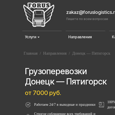
zakaz@foruslogistics.
Пишите по всем вопросам
Услуги
Направления
К
Главная
/
Направления
/
Донецк — Пятигорск
Грузоперевозки
Донецк — Пятигорск
от 7000 руб.
100%
Работаем 24/7 в выходные и праздники
дого
Строгое соблюдение всех требований и