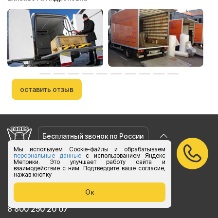
оставить отзыв
Бесплатный звонок по России
Мы используем Cookie-файлы и обрабатываем
персональные данные
с использованием Яндекс
vk.com/foruslogistics
Метрики. Это улучшает работу сайта и
взаимодействие с ним. Подтвердите ваше согласие,
Присоединяйтесь
нажав кнопку
zakaz@foruslogistics.ru
Ок
Пишите по всем вопросаи
8 800 250 20 07