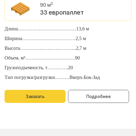
3
90 м
33 европаллет
Длина………………………………13,6 м
Д
Ширина……………………………2,5 м
Ш
Высота……………………………..2,7 м
В
Объем, м³………………………….90
О
Грузоподъемность, т………….20
Г
Тип погрузки/разгрузки………Вверх-Бок-Зад
Т
Заказать
Подробнее