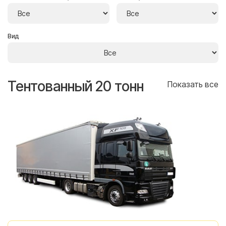
Вид
Тентованный 20 тонн
Т
се
Показать все