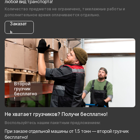
любой вид транспорта!
Количество предметов не ограничено, такелажные работы и
дополнительное время оплачиваются отдельно.
Заказат
ь
Второй
грузчик
бесплатно
!
Не хватает грузчиков? Получи бесплатно!
Воспользуйтесь нашим пакетным предложением:
При заказе отдельной машины от 1.5 тонн — второй грузчик
бесплатно!