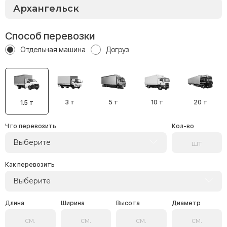
Способ перевозки
Отдельная машина
Догруз
3 т
5 т
10 т
20 т
1.5 т
Что перевозить
Кол-во
Выберите
Как перевозить
Выберите
Длина
Ширина
Высота
Диаметр