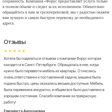
сохранность. Компания «Форус предоставляет услуги только
в полном объеме и следит за их исполнением. Обязательно
обращайтесь к нам за грузоперевозкой, мы с радостью окажем
вам лучшую и самую быструю перевозку до необходимого
адреса.
Отзывы
Хотела бы поделиться отзывом о компании Форус которая
Я 
находится в Санкт-Петербурге. Обращалась в нее, когда
мн
нужно было перевезти мебель из квартиры. Отнеслись
То
очень ответственно к поставленной задаче, машина была
пр
подана быстро, цены оказались весьма доступные. Мебель
сл
была перевезена аккуратно, в общем все было доставлено в
А
хорошем состоянии. Спасибо компании за прекрасную
работу!
Елизавета Андроновна