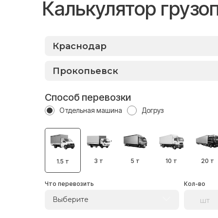
Калькулятор грузо
Способ перевозки
Отдельная машина
Догруз
3 т
5 т
10 т
20 т
1.5 т
Что перевозить
Кол-во
Выберите