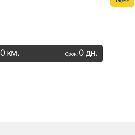
Telegram
0
км
.
0
дн
.
:
Срок: