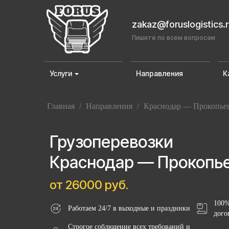
zakaz@foruslogistics.
Пишите по всем вопросам
Услуги
Направления
К
Главная
/
Направления
/
Краснодар — Прокопье
Грузоперевозки
Краснодар — Прокопь
от 26000 руб.
100%
Работаем 24/7 в выходные и праздники
дого
Строгое соблюдение всех требований и