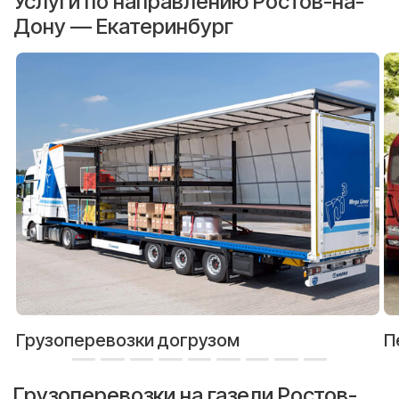
Услуги по направлению Ростов-на-
Дону — Екатеринбург
Грузоперевозки догрузом
П
Грузоперевозки на газели Ростов-