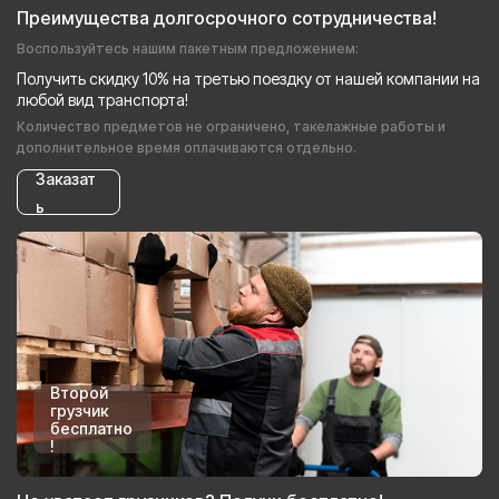
Преимущества долгосрочного сотрудничества!
Воспользуйтесь нашим пакетным предложением:
Получить скидку 10% на третью поездку от нашей компании на
любой вид транспорта!
Количество предметов не ограничено, такелажные работы и
дополнительное время оплачиваются отдельно.
Заказат
ь
Второй
грузчик
бесплатно
!