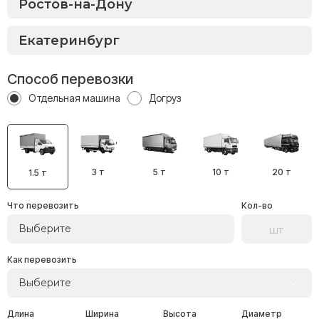
Способ перевозки
Отдельная машина
Догруз
3 т
5 т
10 т
20 т
1.5 т
Что перевозить
Кол-во
Выберите
Как перевозить
Выберите
Длина
Ширина
Высота
Диаметр