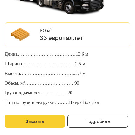
3
90 м
33 европаллет
Длина………………………………13,6 м
Д
Ширина……………………………2,5 м
Ш
Высота……………………………..2,7 м
В
Объем, м³………………………….90
О
Грузоподъемность, т………….20
Г
Тип погрузки/разгрузки………Вверх-Бок-Зад
Т
Заказать
Подробнее