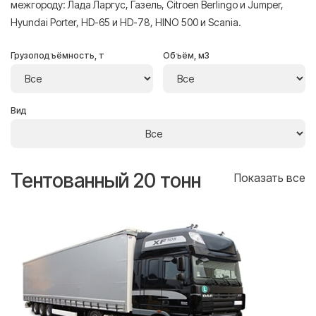
межгороду: Лада Ларгус, Газель, Citroen Berlingo и Jumper,
Hyundai Porter, HD-65 и HD-78, HINO 500 и Scania.
Грузоподъёмность, т
Объём, м3
Вид
Тентованный 20 тонн
Т
се
Показать все