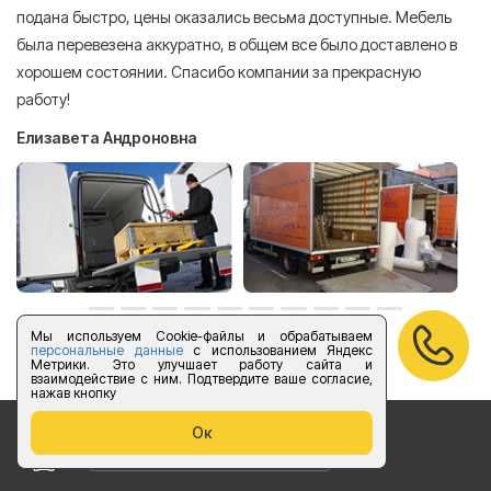
подана быстро, цены оказались весьма доступные. Мебель
сл
была перевезена аккуратно, в общем все было доставлено в
А
хорошем состоянии. Спасибо компании за прекрасную
работу!
Елизавета Андроновна
Мы используем Cookie-файлы и обрабатываем
оставить отзыв
персональные данные
с использованием Яндекс
Метрики. Это улучшает работу сайта и
взаимодействие с ним. Подтвердите ваше согласие,
нажав кнопку
Ок
Бесплатный звонок по России