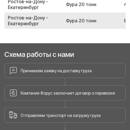
Ростов-на-Дону -
Фура 20 тонн
49
Екатеринбург
Ростов-на-Дону -
Фура 20 тонн
88
Екатеринбург
Схема работы с нами
Принимаем заявку на доставку груза
Компания Форус заключает договор о перевозке
Отправляем транспорт на загрузку груза