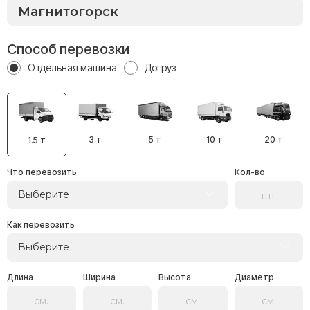
Способ перевозки
Отдельная машина
Догруз
3 т
5 т
10 т
20 т
1.5 т
Что перевозить
Кол-во
Выберите
Как перевозить
Выберите
Длина
Ширина
Высота
Диаметр