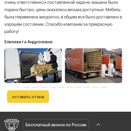
очень ответственно к поставленной задаче, машина была
пр
подана быстро, цены оказались весьма доступные. Мебель
сл
была перевезена аккуратно, в общем все было доставлено в
А
хорошем состоянии. Спасибо компании за прекрасную
работу!
Елизавета Андроновна
оставить отзыв
Бесплатный звонок по России