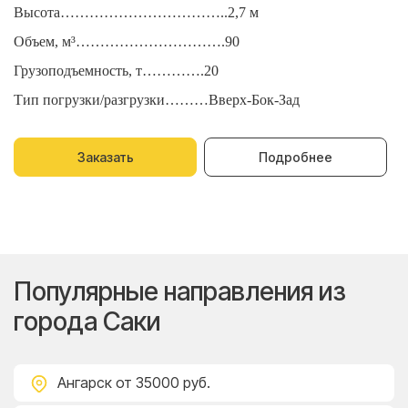
Высота……………………………..2,7 м
В
Объем, м³………………………….90
О
Грузоподъемность, т………….20
Г
Тип погрузки/разгрузки………Вверх-Бок-Зад
Т
Заказать
Подробнее
Популярные направления из
города Саки
Ангарск
от 35000 руб.