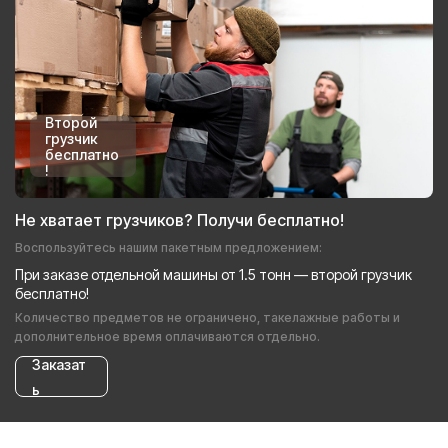
Второй
грузчик
бесплатно
!
Не хватает грузчиков? Получи бесплатно!
Воспользуйтесь нашим пакетным предложением:
При заказе отдельной машины от 1.5 тонн — второй грузчик
бесплатно!
Количество предметов не ограничено, такелажные работы и
дополнительное время оплачиваются отдельно.
Заказат
ь