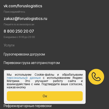
vk.com/foruslogistics
Присоединяйтесь
zakaz@foruslogistics.ru
Пишите по всем вопросаи
8 800 250 20 07
Ежедневно с 8:00 до 20:00
Услуги
Грузоперевозки догрузом
Перевозки груза автотранспортом
Перевозки строительных материалов
Мы используем Cookie-файлы и обрабатываем
персональные данные
с использованием Яндекс
Перевозка оборудования
Метрики. Это улучшает работу сайта и
взаимодействие с ним. Подтвердите ваше согласие,
нажав кнопку
Перевозка продуктов питания
Ок
Переезд
Рефрежераторные перевозки