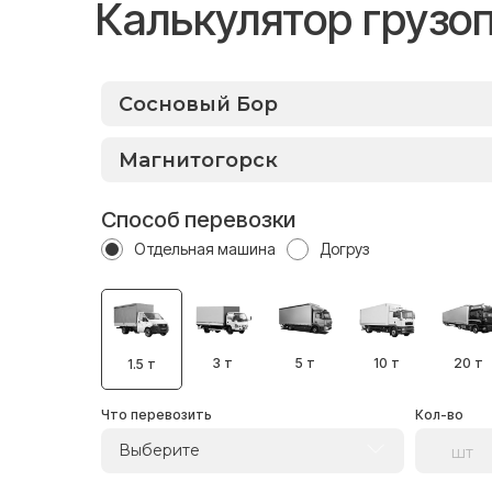
Калькулятор грузо
Способ перевозки
Отдельная машина
Догруз
3 т
5 т
10 т
20 т
1.5 т
Что перевозить
Кол-во
Выберите