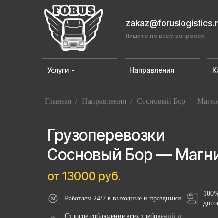
zakaz@foruslogistics.
Пишите по всем вопросам
Услуги
Направления
К
Главная
/
Направления
/
Сосновый Бор — Магни
Грузоперевозки
Сосновый Бор — Магн
от 13000 руб.
100%
Работаем 24/7 в выходные и праздники
дого
Строгое соблюдение всех требований и