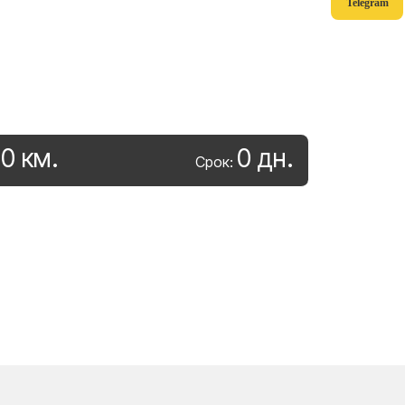
Telegram
0
км
.
0
дн
.
:
Срок: