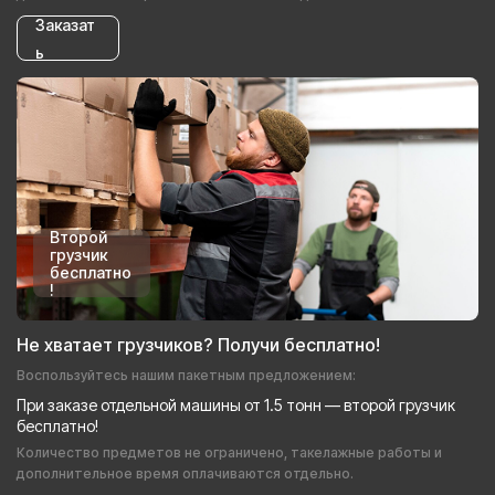
Заказат
ь
Второй
грузчик
бесплатно
!
Не хватает грузчиков? Получи бесплатно!
Воспользуйтесь нашим пакетным предложением:
При заказе отдельной машины от 1.5 тонн — второй грузчик
бесплатно!
Количество предметов не ограничено, такелажные работы и
дополнительное время оплачиваются отдельно.