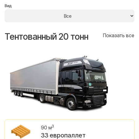
Вид
Тентованный 20 тонн
Т
се
Показать все
3
90 м
33 европаллет