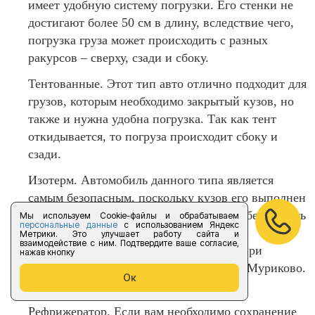
имеет удобную систему погрузки. Его стенки не
достигают более 50 см в длину, вследствие чего,
погрузка груза может происходить с разных
ракурсов – сверху, сзади и сбоку.
Тентованные. Этот тип авто отлично подходит для
грузов, которым необходимо закрытый кузов, но
также и нужна удобна погрузка. Так как тент
откидывается, то погруза происходит сбоку и
сзади.
Изотерм. Автомобиль данного типа является
самым безопасным, поскольку кузов его выполнен
из прочного материала, что позволяет обезопасить
Мы используем Cookie-файлы и обрабатываем
персональные данные
с использованием Яндекс
любой груз на трассе. Также он хорошо
Метрики. Это улучшает работу сайта и
взаимодействие с ним. Подтвердите ваше согласие,
удерживает необходимую температуру при
нажав кнопку
доставки грузов из Санкт-Петербурга в Муриково.
Ок
Погрузка происходит только сзади.
Рефрижератор. Если вам необходимо сохранение