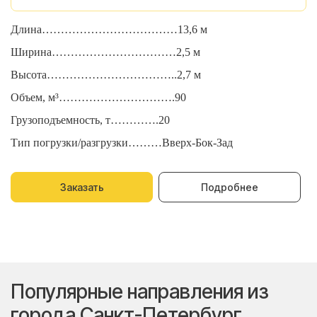
Длина………………………………13,6 м
Д
Ширина……………………………2,5 м
Ш
Высота……………………………..2,7 м
В
Объем, м³………………………….90
О
Грузоподъемность, т………….20
Г
Тип погрузки/разгрузки………Вверх-Бок-Зад
Т
Заказать
Подробнее
Популярные направления из
города Санкт-Петербург