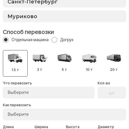
Способ перевозки
Отдельная машина
Догруз
3 т
5 т
10 т
20 т
1.5 т
Что перевозить
Кол-во
Выберите
Как перевозить
Выберите
Длина
Ширина
Высота
Диаметр