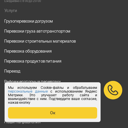
Ежедневно с 8:00 до 20:00
Услуги
Грузоперевозки догрузом
Перевозки груза автотранспортом
Перевозки строительных материалов
Перевозка оборудования
Перевозка продуктов питания
Переезд
Рефрежераторные перевозки
Мы используем Cookie-файлы и обрабатываем
Перевозки автотехники
персональные данные
с использованием Яндекс
Метрики. Это улучшает работу сайта и
взаимодействие с ним. Подтвердите ваше согласие,
Перевозка алкогольной продукции
нажав кнопку
Упаковка груза
Ок
Наши направления