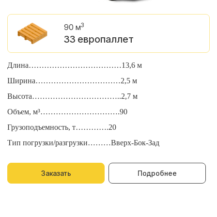
3
90 м
33 европаллет
Длина………………………………13,6 м
Д
Ширина……………………………2,5 м
Ш
Высота……………………………..2,7 м
В
Объем, м³………………………….90
О
Грузоподъемность, т………….20
Г
Тип погрузки/разгрузки………Вверх-Бок-Зад
Т
Заказать
Подробнее