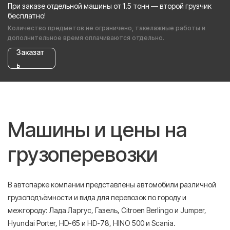
При заказе отдельной машины от 1.5 тонн — второй грузчик
бесплатно!
Количество предметов не ограничено, такелажные работы и
дополнительное время оплачиваются отдельно.
Заказат
ь
Машины и цены на
грузоперевозки
В автопарке компании представлены автомобили различной
грузоподъёмности и вида для перевозок по городу и
межгороду: Лада Ларгус, Газель, Citroen Berlingo и Jumper,
Hyundai Porter, HD-65 и HD-78, HINO 500 и Scania.