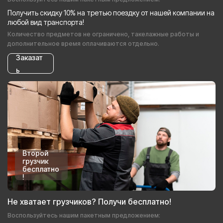
Получить скидку 10% на третью поездку от нашей компании на
любой вид транспорта!
Количество предметов не ограничено, такелажные работы и
дополнительное время оплачиваются отдельно.
Заказат
ь
Второй
грузчик
бесплатно
!
Не хватает грузчиков? Получи бесплатно!
Воспользуйтесь нашим пакетным предложением: