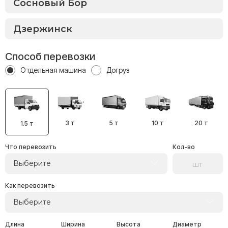
Способ перевозки
Отдельная машина
Догруз
3 т
5 т
10 т
20 т
1.5 т
Что перевозить
Кол-во
Выберите
Как перевозить
Выберите
Длина
Ширина
Высота
Диаметр