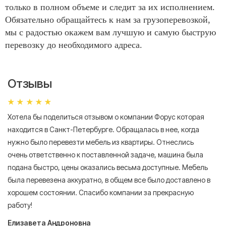
только в полном объеме и следит за их исполнением.
Обязательно обращайтесь к нам за грузоперевозкой,
мы с радостью окажем вам лучшую и самую быструю
перевозку до необходимого адреса.
Отзывы
Хотела бы поделиться отзывом о компании Форус которая
Я 
находится в Санкт-Петербурге. Обращалась в нее, когда
мн
нужно было перевезти мебель из квартиры. Отнеслись
То
очень ответственно к поставленной задаче, машина была
пр
подана быстро, цены оказались весьма доступные. Мебель
сл
была перевезена аккуратно, в общем все было доставлено в
А
хорошем состоянии. Спасибо компании за прекрасную
работу!
Елизавета Андроновна