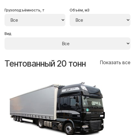
Грузоподъёмность, т
Объём, м3
Вид
Тентованный 20 тонн
Т
се
Показать все