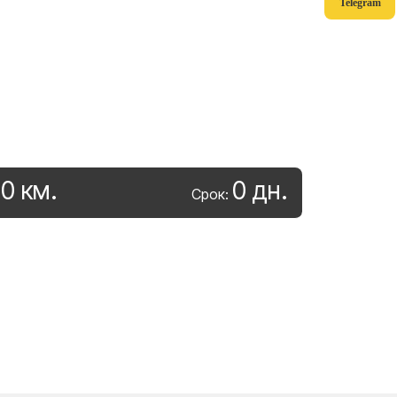
Telegram
0
км
.
0
дн
.
:
Срок: