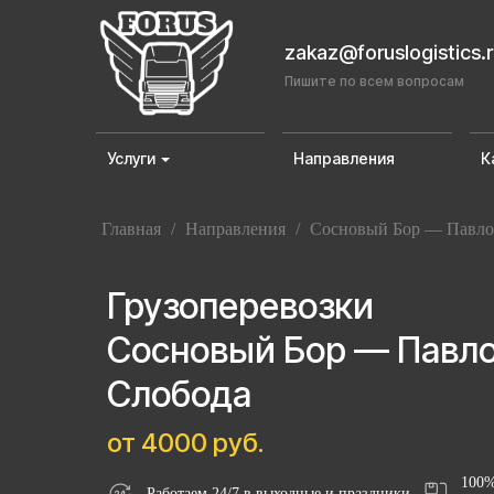
zakaz@foruslogistics.
Пишите по всем вопросам
Услуги
Направления
К
Главная
/
Направления
/
Сосновый Бор — Павло
Грузоперевозки
Сосновый Бор — Павл
Слобода
от 4000 руб.
100%
Работаем 24/7 в выходные и праздники