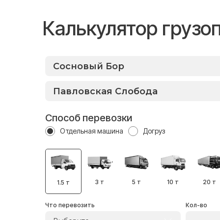
Калькулятор грузо
Способ перевозки
Отдельная машина
Догруз
3 т
5 т
10 т
20 т
1.5 т
Что перевозить
Кол-во