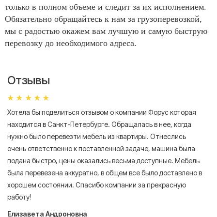
только в полном объеме и следит за их исполнением.
Обязательно обращайтесь к нам за грузоперевозкой,
мы с радостью окажем вам лучшую и самую быструю
перевозку до необходимого адреса.
Отзывы
Хотела бы поделиться отзывом о компании Форус которая
Я 
находится в Санкт-Петербурге. Обращалась в нее, когда
мн
нужно было перевезти мебель из квартиры. Отнеслись
То
очень ответственно к поставленной задаче, машина была
пр
подана быстро, цены оказались весьма доступные. Мебель
сл
была перевезена аккуратно, в общем все было доставлено в
А
хорошем состоянии. Спасибо компании за прекрасную
работу!
Елизавета Андроновна