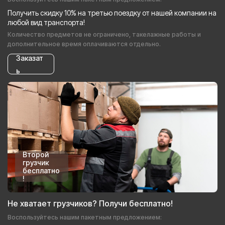
Получить скидку 10% на третью поездку от нашей компании на
любой вид транспорта!
Количество предметов не ограничено, такелажные работы и
дополнительное время оплачиваются отдельно.
Заказат
ь
Второй
грузчик
бесплатно
!
Не хватает грузчиков? Получи бесплатно!
Воспользуйтесь нашим пакетным предложением: