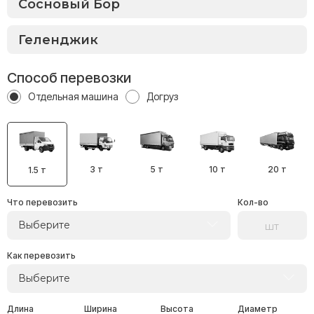
Способ перевозки
Отдельная машина
Догруз
3 т
5 т
10 т
20 т
1.5 т
Что перевозить
Кол-во
Выберите
Как перевозить
Выберите
Длина
Ширина
Высота
Диаметр