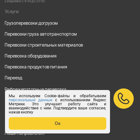
Ежедневно с 8:00 до 20:00
Услуги
Грузоперевозки догрузом
Перевозки груза автотранспортом
Перевозки строительных материалов
Перевозка оборудования
Перевозка продуктов питания
Переезд
Рефрежераторные перевозки
Мы используем Cookie-файлы и обрабатываем
Перевозки автотехники
персональные данные
с использованием Яндекс
Метрики. Это улучшает работу сайта и
взаимодействие с ним. Подтвердите ваше согласие,
Перевозка алкогольной продукции
нажав кнопку
Упаковка груза
Ок
Наши направления