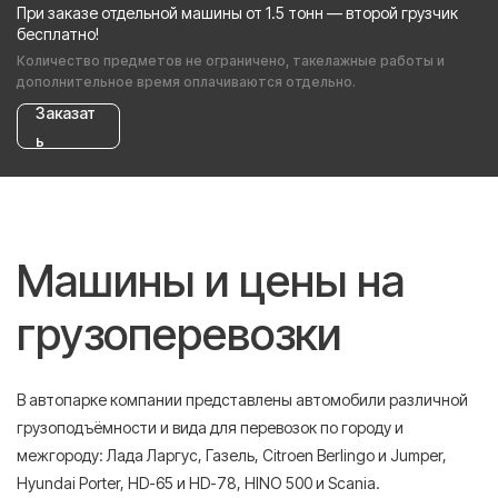
При заказе отдельной машины от 1.5 тонн — второй грузчик
бесплатно!
Количество предметов не ограничено, такелажные работы и
дополнительное время оплачиваются отдельно.
Заказат
ь
Машины и цены на
грузоперевозки
В автопарке компании представлены автомобили различной
грузоподъёмности и вида для перевозок по городу и
межгороду: Лада Ларгус, Газель, Citroen Berlingo и Jumper,
Hyundai Porter, HD-65 и HD-78, HINO 500 и Scania.