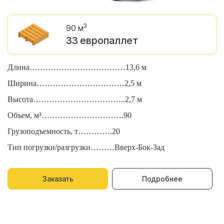
3
90 м
33 европаллет
Длина………………………………13,6 м
Д
Ширина……………………………2,5 м
Ш
Высота……………………………..2,7 м
В
Объем, м³………………………….90
О
Грузоподъемность, т………….20
Г
Тип погрузки/разгрузки………Вверх-Бок-Зад
Т
Заказать
Подробнее