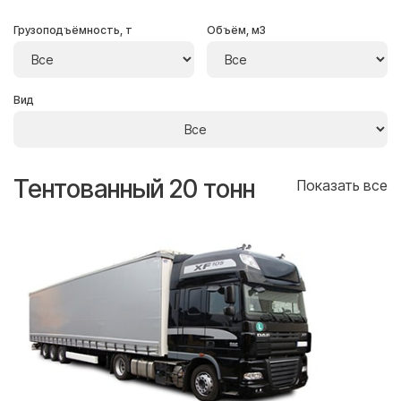
Грузоподъёмность, т
Объём, м3
Вид
Тентованный 20 тонн
Т
се
Показать все