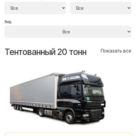
Вид
Тентованный 20 тонн
Т
се
Показать все