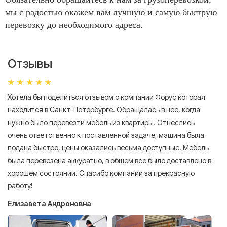
мы с радостью окажем вам лучшую и самую быструю
перевозку до необходимого адреса.
Отзывы
Хотела бы поделиться отзывом о компании Форус которая
Я 
находится в Санкт-Петербурге. Обращалась в нее, когда
мн
нужно было перевезти мебель из квартиры. Отнеслись
То
очень ответственно к поставленной задаче, машина была
пр
подана быстро, цены оказались весьма доступные. Мебель
сл
была перевезена аккуратно, в общем все было доставлено в
А
хорошем состоянии. Спасибо компании за прекрасную
работу!
Елизавета Андроновна