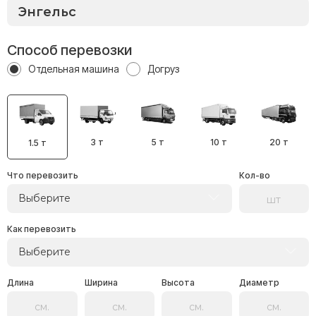
Способ перевозки
Отдельная машина
Догруз
3 т
5 т
10 т
20 т
1.5 т
Что перевозить
Кол-во
Выберите
Как перевозить
Выберите
Длина
Ширина
Высота
Диаметр