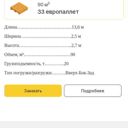
3
90 м
33 европаллет
Длина………………………………13,6 м
Д
Ширина……………………………2,5 м
Ш
Высота……………………………..2,7 м
В
Объем, м³………………………….90
О
Грузоподъемность, т………….20
Г
Тип погрузки/разгрузки………Вверх-Бок-Зад
Т
Заказать
Подробнее