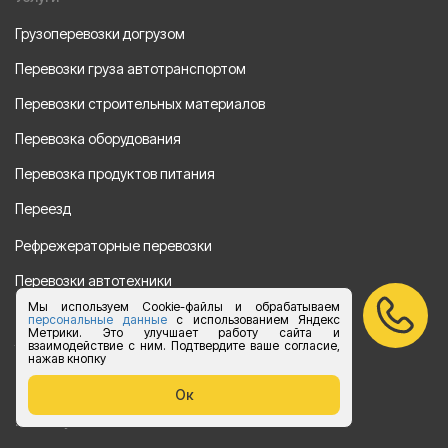
Грузоперевозки догрузом
Перевозки груза автотранспортом
Перевозки строительных материалов
Перевозка оборудования
Перевозка продуктов питания
Переезд
Рефрежераторные перевозки
Перевозки автотехники
Мы используем Cookie-файлы и обрабатываем
Перевозка алкогольной продукции
персональные данные
с использованием Яндекс
Метрики. Это улучшает работу сайта и
взаимодействие с ним. Подтвердите ваше согласие,
Упаковка груза
нажав кнопку
Наши направления
Ок
Клиенту