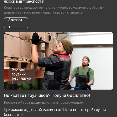
любой вид транспорта!
Количество предметов не ограничено, такелажные работы и
дополнительное время оплачиваются отдельно.
Заказат
ь
Второй
грузчик
бесплатно
!
Не хватает грузчиков? Получи бесплатно!
Воспользуйтесь нашим пакетным предложением:
При заказе отдельной машины от 1.5 тонн — второй грузчик
бесплатно!