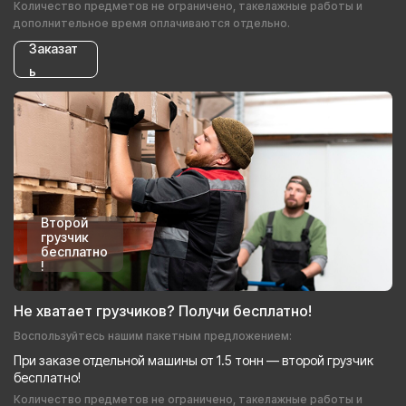
Количество предметов не ограничено, такелажные работы и
дополнительное время оплачиваются отдельно.
Заказат
ь
Второй
грузчик
бесплатно
!
Не хватает грузчиков? Получи бесплатно!
Воспользуйтесь нашим пакетным предложением:
При заказе отдельной машины от 1.5 тонн — второй грузчик
бесплатно!
Количество предметов не ограничено, такелажные работы и