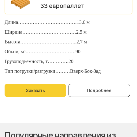
33 европаллет
Длина………………………………13,6 м
Д
Ширина……………………………2,5 м
Ш
Высота……………………………..2,7 м
В
Объем, м³………………………….90
О
Грузоподъемность, т………….20
Г
Тип погрузки/разгрузки………Вверх-Бок-Зад
Т
Заказать
Подробнее
Популярные направления из