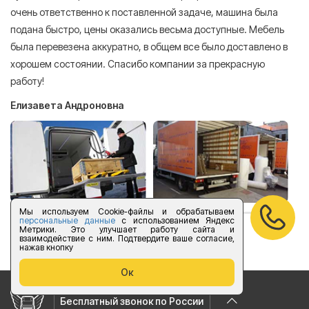
очень ответственно к поставленной задаче, машина была
пр
подана быстро, цены оказались весьма доступные. Мебель
сл
была перевезена аккуратно, в общем все было доставлено в
А
хорошем состоянии. Спасибо компании за прекрасную
работу!
Елизавета Андроновна
Мы используем Cookie-файлы и обрабатываем
персональные данные
с использованием Яндекс
Метрики. Это улучшает работу сайта и
оставить отзыв
взаимодействие с ним. Подтвердите ваше согласие,
нажав кнопку
Ок
Бесплатный звонок по России