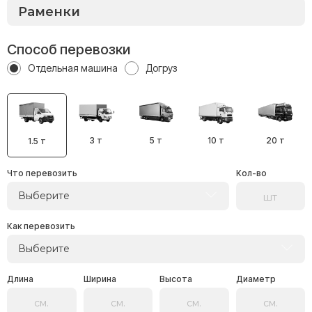
Способ перевозки
Отдельная машина
Догруз
3 т
5 т
10 т
20 т
1.5 т
Что перевозить
Кол-во
Выберите
Как перевозить
Выберите
Длина
Ширина
Высота
Диаметр