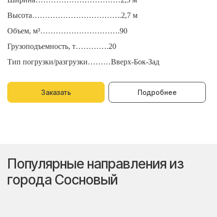
Высота……………………………..2,7 м
В
Объем, м³………………………….90
О
Грузоподъемность, т………….20
Г
Тип погрузки/разгрузки………Вверх-Бок-Зад
Т
Заказать
Подробнее
Популярные направления из
города Сосновый