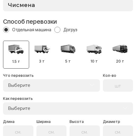
Способ перевозки
Отдельная машина
Догруз
3 т
5 т
10 т
20 т
1.5 т
Что перевозить
Кол-во
Выберите
Как перевозить
Выберите
Длина
Ширина
Высота
Диаметр