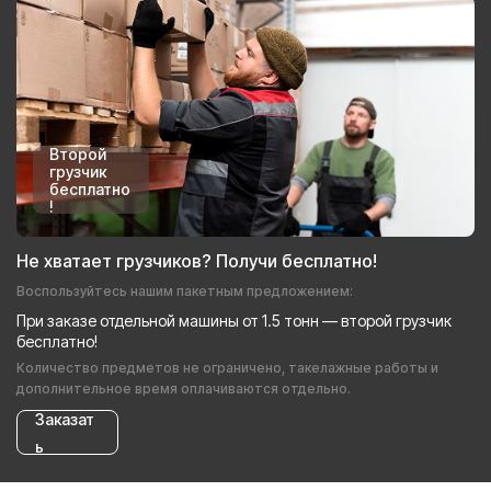
Второй
грузчик
бесплатно
!
Не хватает грузчиков? Получи бесплатно!
Воспользуйтесь нашим пакетным предложением:
При заказе отдельной машины от 1.5 тонн — второй грузчик
бесплатно!
Количество предметов не ограничено, такелажные работы и
дополнительное время оплачиваются отдельно.
Заказат
ь