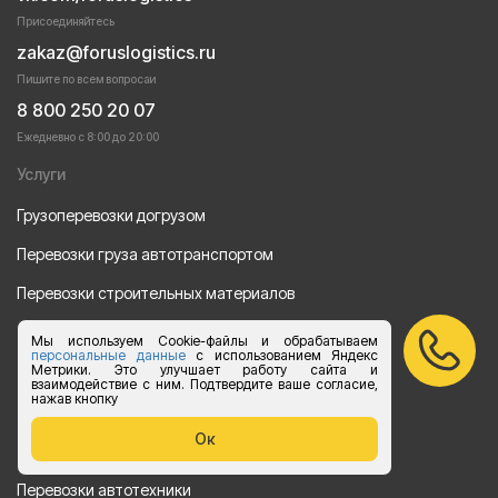
Присоединяйтесь
zakaz@foruslogistics.ru
Пишите по всем вопросаи
8 800 250 20 07
Ежедневно с 8:00 до 20:00
Услуги
Грузоперевозки догрузом
Перевозки груза автотранспортом
Перевозки строительных материалов
Перевозка оборудования
Мы используем Cookie-файлы и обрабатываем
персональные данные
с использованием Яндекс
Перевозка продуктов питания
Метрики. Это улучшает работу сайта и
взаимодействие с ним. Подтвердите ваше согласие,
нажав кнопку
Переезд
Ок
Рефрежераторные перевозки
Перевозки автотехники