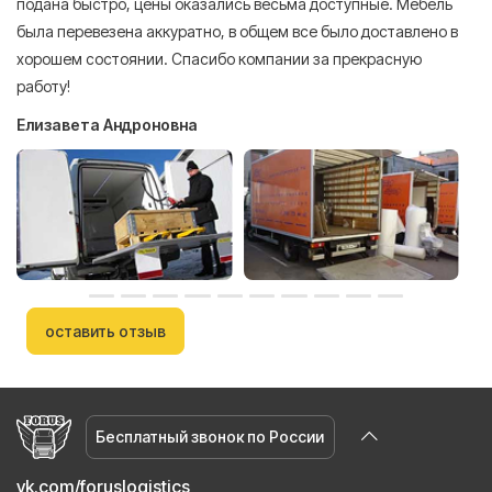
подана быстро, цены оказались весьма доступные. Мебель
сл
была перевезена аккуратно, в общем все было доставлено в
А
хорошем состоянии. Спасибо компании за прекрасную
работу!
Елизавета Андроновна
оставить отзыв
Бесплатный звонок по России
vk.com/foruslogistics