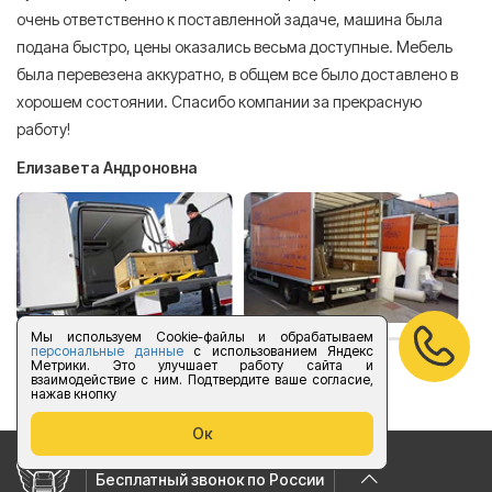
очень ответственно к поставленной задаче, машина была
пр
подана быстро, цены оказались весьма доступные. Мебель
сл
была перевезена аккуратно, в общем все было доставлено в
А
хорошем состоянии. Спасибо компании за прекрасную
работу!
Елизавета Андроновна
Мы используем Cookie-файлы и обрабатываем
персональные данные
с использованием Яндекс
Метрики. Это улучшает работу сайта и
оставить отзыв
взаимодействие с ним. Подтвердите ваше согласие,
нажав кнопку
Ок
Бесплатный звонок по России