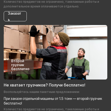
Количество предметов не ограничено, такелажные работы и
дополнительное время оплачиваются отдельно.
Заказат
ь
Второй
грузчик
бесплатно
!
Не хватает грузчиков? Получи бесплатно!
Воспользуйтесь нашим пакетным предложением:
При заказе отдельной машины от 1.5 тонн — второй грузчик
бесплатно!
Количество предметов не ограничено, такелажные работы и