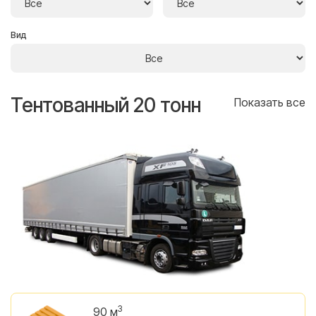
Вид
Тентованный 20 тонн
Т
се
Показать все
3
90 м