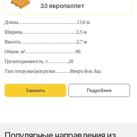
33 европаллет
Длина………………………………13,6 м
Д
Ширина……………………………2,5 м
Ш
Высота……………………………..2,7 м
В
Объем, м³………………………….90
О
Грузоподъемность, т………….20
Г
Тип погрузки/разгрузки………Вверх-Бок-Зад
Т
Заказать
Подробнее
Популярные направления из