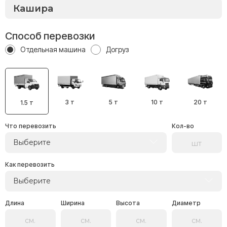
Способ перевозки
Отдельная машина
Догруз
3 т
5 т
10 т
20 т
1.5 т
Что перевозить
Кол-во
Выберите
Как перевозить
Выберите
Длина
Ширина
Высота
Диаметр