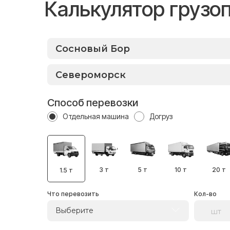
Калькулятор грузо
Способ перевозки
Отдельная машина
Догруз
3 т
5 т
10 т
20 т
1.5 т
Что перевозить
Кол-во
Выберите