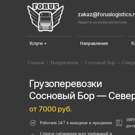
zakaz@foruslogistics.
Пишите по всем вопросам
Услуги
Направления
К
Главная
/
Направления
/
Сосновый Бор — Север
Грузоперевозки
Сосновый Бор — Севе
от 7000 руб.
100%
Работаем 24/7 в выходные и праздники
дого
Строгое соблюдение всех требований и