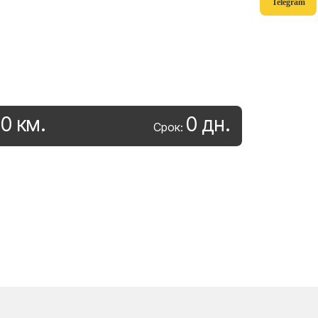
Telegram
0
км
.
0
дн
.
:
Срок: