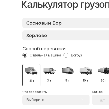
Калькулятор грузо
Способ перевозки
Отдельная машина
Догруз
3 т
5 т
10 т
20 т
1.5 т
Что перевозить
Кол-во
Выберите