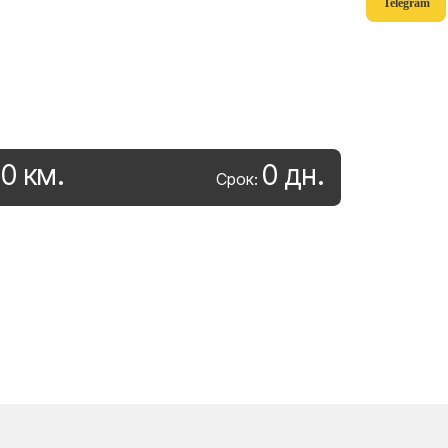
Telegram
0
км
.
0
дн
.
:
Срок: