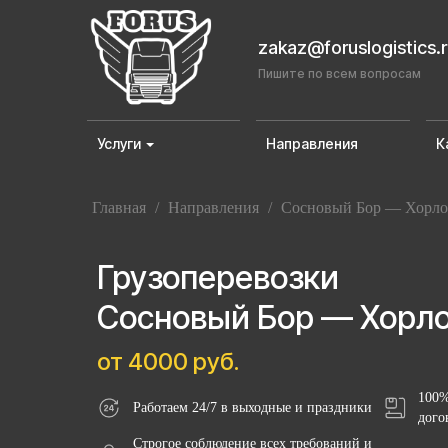
zakaz@foruslogistics.
Пишите по всем вопросам
Услуги
Направления
К
Главная
/
Направления
/
Сосновый Бор — Хорло
Грузоперевозки
Сосновый Бор — Хорл
от 4000 руб.
100%
Работаем 24/7 в выходные и праздники
дого
Строгое соблюдение всех требований и