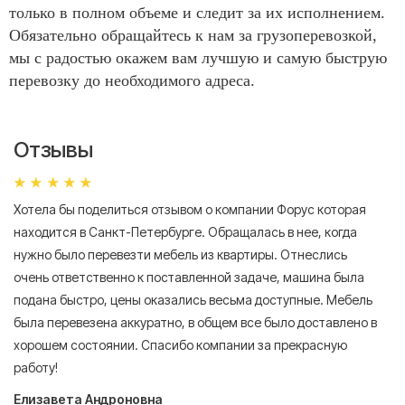
только в полном объеме и следит за их исполнением.
Обязательно обращайтесь к нам за грузоперевозкой,
мы с радостью окажем вам лучшую и самую быструю
перевозку до необходимого адреса.
Отзывы
Хотела бы поделиться отзывом о компании Форус которая
Я 
находится в Санкт-Петербурге. Обращалась в нее, когда
мн
нужно было перевезти мебель из квартиры. Отнеслись
То
очень ответственно к поставленной задаче, машина была
пр
подана быстро, цены оказались весьма доступные. Мебель
сл
была перевезена аккуратно, в общем все было доставлено в
А
хорошем состоянии. Спасибо компании за прекрасную
работу!
Елизавета Андроновна