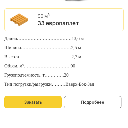
3
90 м
33 европаллет
Длина………………………………13,6 м
Д
Ширина……………………………2,5 м
Ш
Высота……………………………..2,7 м
В
Объем, м³………………………….90
О
Грузоподъемность, т………….20
Г
Тип погрузки/разгрузки………Вверх-Бок-Зад
Т
Заказать
Подробнее