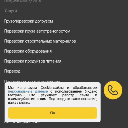
Ежедневно с 8:00 до 20:00
Услуги
Грузоперевозки догрузом
Перевозки груза автотранспортом
Перевозки строительных материалов
Перевозка оборудования
Перевозка продуктов питания
Переезд
Рефрежераторные перевозки
Мы используем Cookie-файлы и обрабатываем
Перевозки автотехники
персональные данные
с использованием Яндекс
Метрики. Это улучшает работу сайта и
взаимодействие с ним. Подтвердите ваше согласие,
Перевозка алкогольной продукции
нажав кнопку
Упаковка груза
Ок
Наши направления