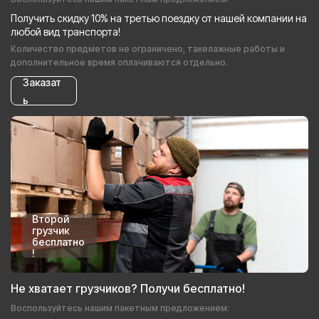
Получить скидку 10% на третью поездку от нашей компании на
любой вид транспорта!
Количество предметов не ограничено, такелажные работы и
дополнительное время оплачиваются отдельно.
Заказат
ь
Второй
грузчик
бесплатно
!
Не хватает грузчиков? Получи бесплатно!
Воспользуйтесь нашим пакетным предложением: