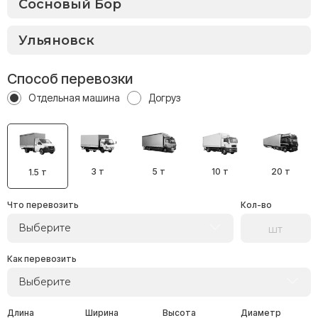
Способ перевозки
Отдельная машина
Догруз
3 т
5 т
10 т
20 т
1.5 т
Что перевозить
Кол-во
Выберите
Как перевозить
Выберите
Длина
Ширина
Высота
Диаметр