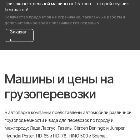
При заказе отдельной машины от 1.5 тонн — второй грузчик
бесплатно!
Количество предметов не ограничено, такелажные работы и
дополнительное время оплачиваются отдельно.
Заказат
ь
Машины и цены на
грузоперевозки
В автопарке компании представлены автомобили различной
грузоподъёмности и вида для перевозок по городу и
межгороду: Лада Ларгус, Газель, Citroen Berlingo и Jumper,
Hyundai Porter, HD-65 и HD-78, HINO 500 и Scania.