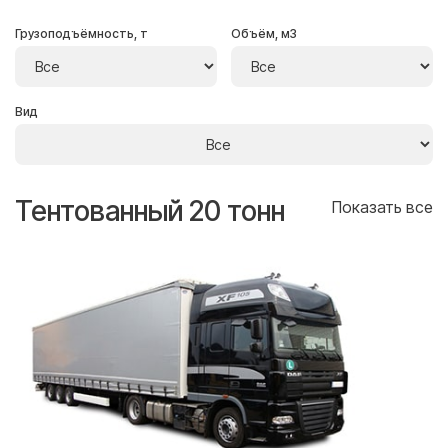
Грузоподъёмность, т
Объём, м3
Вид
Тентованный 20 тонн
Т
се
Показать все