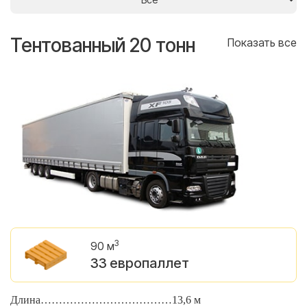
Тентованный 20 тонн
Т
се
Показать все
3
90 м
33 европаллет
Длина………………………………13,6 м
Д