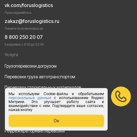
vk.com/foruslogistics
Присоединяйтесь
zakaz@foruslogistics.ru
Пишите по всем вопросаи
8 800 250 20 07
Ежедневно с 8:00 до 20:00
Услуги
Грузоперевозки догрузом
Перевозки груза автотранспортом
Перевозки строительных материалов
Мы используем Cookie-файлы и обрабатываем
Перевозка оборудования
персональные данные
с использованием Яндекс
Метрики. Это улучшает работу сайта и
взаимодействие с ним. Подтвердите ваше согласие,
Перевозка продуктов питания
нажав кнопку
Переезд
Ок
Рефрежераторные перевозки