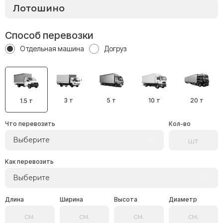
Способ перевозки
Отдельная машина
Догруз
3 т
5 т
10 т
20 т
1.5 т
Что перевозить
Кол-во
Выберите
Как перевозить
Выберите
Длина
Ширина
Высота
Диаметр