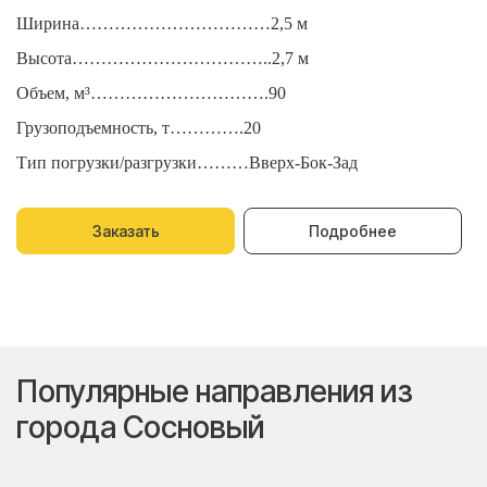
Ширина……………………………2,5 м
Ш
Высота……………………………..2,7 м
В
Объем, м³………………………….90
О
Грузоподъемность, т………….20
Г
Тип погрузки/разгрузки………Вверх-Бок-Зад
Т
Заказать
Подробнее
Популярные направления из
города Сосновый