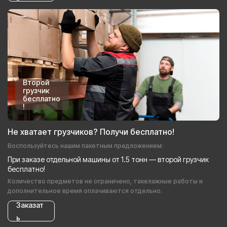
Второй
грузчик
бесплатно
!
Не хватает грузчиков? Получи бесплатно!
Воспользуйтесь нашим пакетным предложением:
При заказе отдельной машины от 1.5 тонн — второй грузчик
бесплатно!
Количество предметов не ограничено, такелажные работы и
дополнительное время оплачиваются отдельно.
Заказат
ь