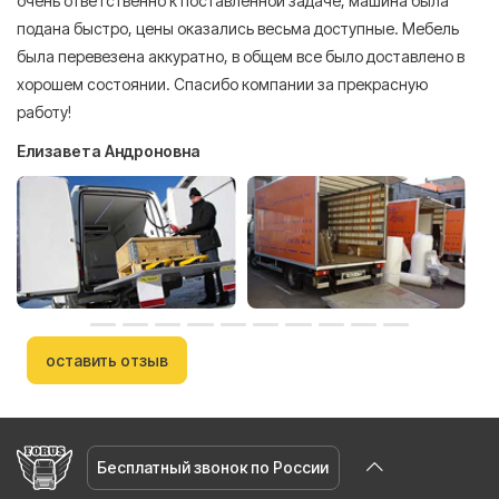
очень ответственно к поставленной задаче, машина была
пр
подана быстро, цены оказались весьма доступные. Мебель
сл
была перевезена аккуратно, в общем все было доставлено в
А
хорошем состоянии. Спасибо компании за прекрасную
работу!
Елизавета Андроновна
оставить отзыв
Бесплатный звонок по России