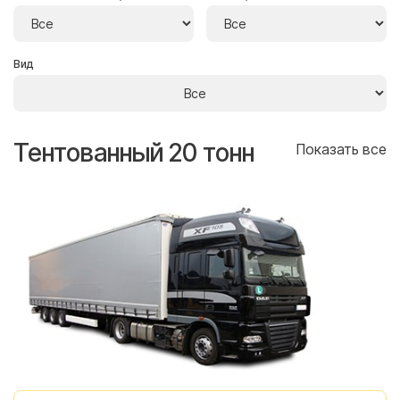
Вид
Тентованный 20 тонн
Т
се
Показать все