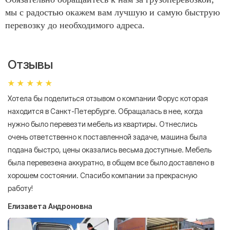
мы с радостью окажем вам лучшую и самую быструю
перевозку до необходимого адреса.
Отзывы
Хотела бы поделиться отзывом о компании Форус которая
Я 
находится в Санкт-Петербурге. Обращалась в нее, когда
мн
нужно было перевезти мебель из квартиры. Отнеслись
То
очень ответственно к поставленной задаче, машина была
пр
подана быстро, цены оказались весьма доступные. Мебель
сл
была перевезена аккуратно, в общем все было доставлено в
А
хорошем состоянии. Спасибо компании за прекрасную
работу!
Елизавета Андроновна