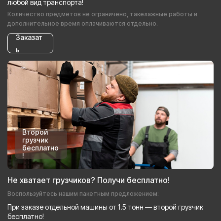
любой вид транспорта!
Количество предметов не ограничено, такелажные работы и
дополнительное время оплачиваются отдельно.
Заказат
ь
Второй
грузчик
бесплатно
!
Не хватает грузчиков? Получи бесплатно!
Воспользуйтесь нашим пакетным предложением:
При заказе отдельной машины от 1.5 тонн — второй грузчик
бесплатно!