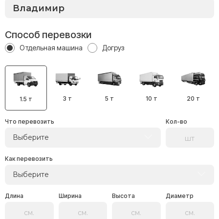
Способ перевозки
Отдельная машина
Догруз
3 т
5 т
10 т
20 т
1.5 т
Что перевозить
Кол-во
Выберите
Как перевозить
Выберите
Длина
Ширина
Высота
Диаметр