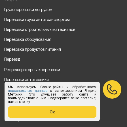
Грузоперевозки догрузом
Перевозки груза автотранспортом
Перевозки строительных материалов
Перевозка оборудования
Перевозка продуктов питания
Переезд
Рефрежераторные перевозки
Перевозки автотехники
Мы используем Cookie-файлы и обрабатываем
Перевозка алкогольной продукции
персональные данные
с использованием Яндекс
Метрики. Это улучшает работу сайта и
взаимодействие с ним. Подтвердите ваше согласие,
Упаковка груза
нажав кнопку
Наши направления
Ок
Клиенту