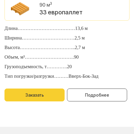
3
90 м
33 европаллет
Длина………………………………13,6 м
Д
Ширина……………………………2,5 м
Ш
Высота……………………………..2,7 м
В
Объем, м³………………………….90
О
Грузоподъемность, т………….20
Г
Тип погрузки/разгрузки………Вверх-Бок-Зад
Т
Заказать
Подробнее