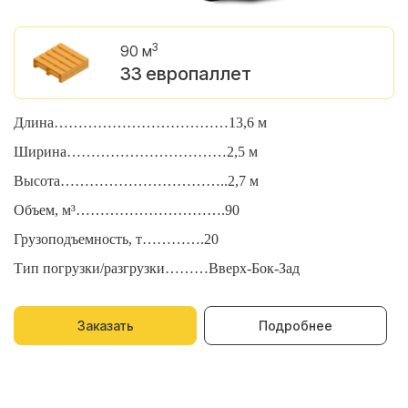
3
90 м
33 европаллет
Длина………………………………13,6 м
Д
Ширина……………………………2,5 м
Ш
Высота……………………………..2,7 м
В
Объем, м³………………………….90
О
Грузоподъемность, т………….20
Г
Тип погрузки/разгрузки………Вверх-Бок-Зад
Т
Заказать
Подробнее