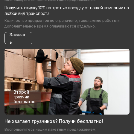
Получить скидку 10% на третью поездку от нашей компании на
любой вид транспорта!
Количество предметов не ограничено, такелажные работы и
дополнительное время оплачиваются отдельно.
Заказат
ь
Второй
грузчик
бесплатно
!
Не хватает грузчиков? Получи бесплатно!
Воспользуйтесь нашим пакетным предложением: