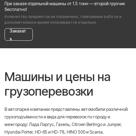
При заказе отдельной машины от 1.5 тонн — второй грузчик
бесплатно!
Количество предметов не ограничено, такелажные работы и
дополнительное время оплачиваются отдельно.
Заказат
ь
Машины и цены на
грузоперевозки
В автопарке компании представлены автомобили различной
грузоподъёмности и вида для перевозок по городу и
межгороду: Лада Ларгус, Газель, Citroen Berlingo и Jumper,
Hyundai Porter, HD-65 и HD-78, HINO 500 и Scania.