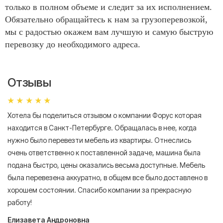
только в полном объеме и следит за их исполнением.
Обязательно обращайтесь к нам за грузоперевозкой,
мы с радостью окажем вам лучшую и самую быструю
перевозку до необходимого адреса.
Отзывы
Хотела бы поделиться отзывом о компании Форус которая
Я 
находится в Санкт-Петербурге. Обращалась в нее, когда
мн
нужно было перевезти мебель из квартиры. Отнеслись
То
очень ответственно к поставленной задаче, машина была
пр
подана быстро, цены оказались весьма доступные. Мебель
сл
была перевезена аккуратно, в общем все было доставлено в
А
хорошем состоянии. Спасибо компании за прекрасную
работу!
Елизавета Андроновна