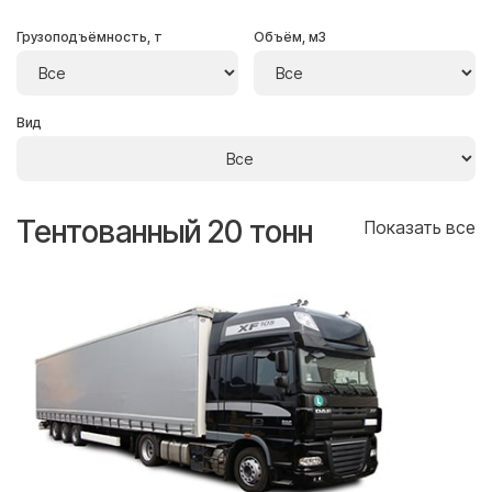
Грузоподъёмность, т
Объём, м3
Вид
Тентованный 20 тонн
Т
се
Показать все