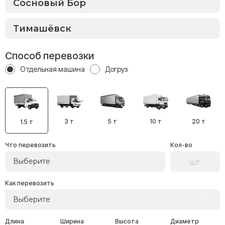
Способ перевозки
Отдельная машина
Догруз
3 т
5 т
10 т
20 т
1.5 т
Что перевозить
Кол-во
Выберите
Как перевозить
Выберите
Длина
Ширина
Высота
Диаметр