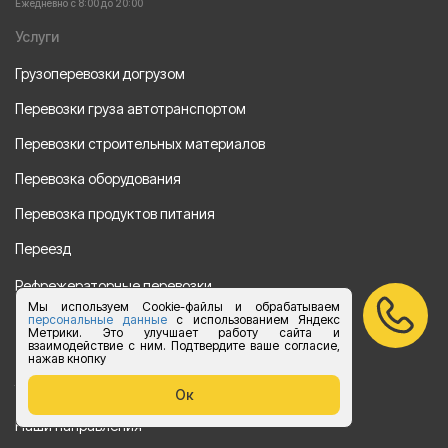
Ежедневно с 8:00 до 20:00
Услуги
Грузоперевозки догрузом
Перевозки груза автотранспортом
Перевозки строительных материалов
Перевозка оборудования
Перевозка продуктов питания
Переезд
Рефрежераторные перевозки
Мы используем Cookie-файлы и обрабатываем
Перевозки автотехники
персональные данные
с использованием Яндекс
Метрики. Это улучшает работу сайта и
взаимодействие с ним. Подтвердите ваше согласие,
Перевозка алкогольной продукции
нажав кнопку
Упаковка груза
Ок
Наши направления