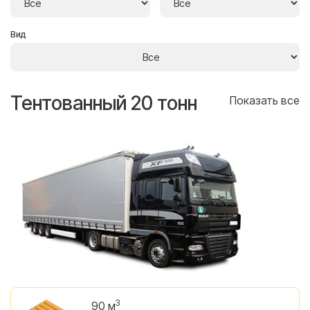
Вид
Тентованный 20 тонн
Т
се
Показать все
3
90 м