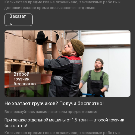
Количество предметов не ограничено, такелажные работы и
дополнительное время оплачиваются отдельно.
Заказат
ь
Второй
грузчик
бесплатно
!
Не хватает грузчиков? Получи бесплатно!
Воспользуйтесь нашим пакетным предложением:
При заказе отдельной машины от 1.5 тонн — второй грузчик
бесплатно!
Количество предметов не ограничено, такелажные работы и