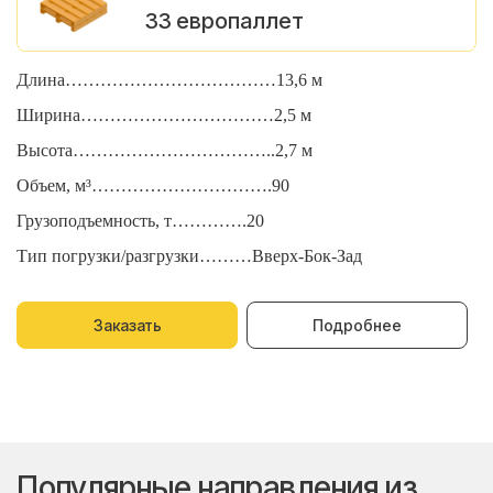
33 европаллет
Длина………………………………13,6 м
Д
Ширина……………………………2,5 м
Ш
Высота……………………………..2,7 м
В
Объем, м³………………………….90
О
Грузоподъемность, т………….20
Г
Тип погрузки/разгрузки………Вверх-Бок-Зад
Т
Заказать
Подробнее
Популярные направления из