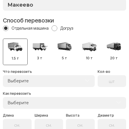
Способ перевозки
Отдельная машина
Догруз
3 т
5 т
10 т
20 т
1.5 т
Что перевозить
Кол-во
Выберите
Как перевозить
Выберите
Длина
Ширина
Высота
Диаметр