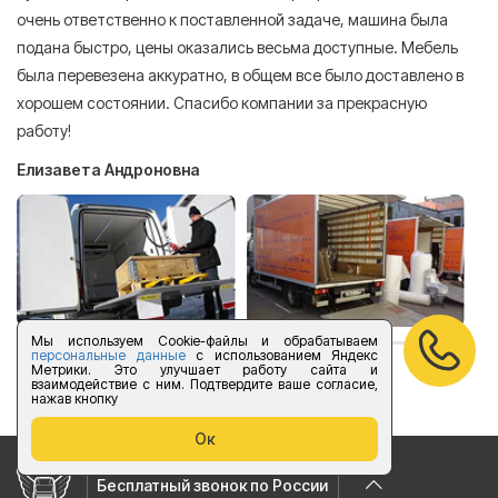
очень ответственно к поставленной задаче, машина была
пр
подана быстро, цены оказались весьма доступные. Мебель
сл
была перевезена аккуратно, в общем все было доставлено в
А
хорошем состоянии. Спасибо компании за прекрасную
работу!
Елизавета Андроновна
Мы используем Cookie-файлы и обрабатываем
персональные данные
с использованием Яндекс
Метрики. Это улучшает работу сайта и
оставить отзыв
взаимодействие с ним. Подтвердите ваше согласие,
нажав кнопку
Ок
Бесплатный звонок по России