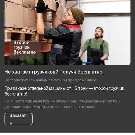
Второй
грузчик
бесплатно
!
Не хватает грузчиков? Получи бесплатно!
Воспользуйтесь нашим пакетным предложением:
При заказе отдельной машины от 1.5 тонн — второй грузчик
бесплатно!
Количество предметов не ограничено, такелажные работы и
дополнительное время оплачиваются отдельно.
Заказат
ь