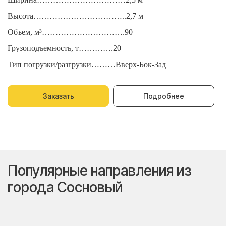
Высота……………………………..2,7 м
В
Объем, м³………………………….90
О
Грузоподъемность, т………….20
Г
Тип погрузки/разгрузки………Вверх-Бок-Зад
Т
Заказать
Подробнее
Популярные направления из
города Сосновый