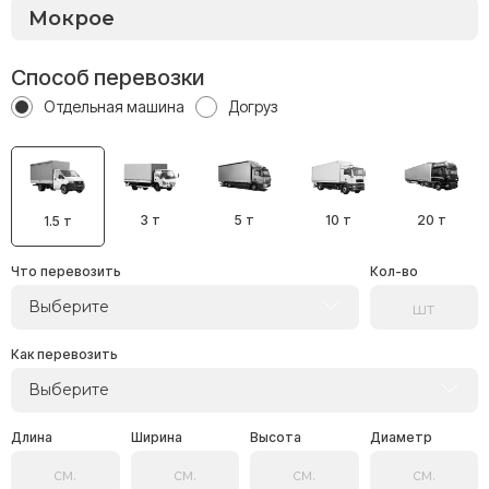
Способ перевозки
Отдельная машина
Догруз
3 т
5 т
10 т
20 т
1.5 т
Что перевозить
Кол-во
Выберите
Как перевозить
Выберите
Длина
Ширина
Высота
Диаметр