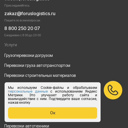
Присоединяйтесь
zakaz@foruslogistics.ru
Пишите по всем вопросаи
8 800 250 20 07
Ежедневно с 8:00 до 20:00
Услуги
Грузоперевозки догрузом
Перевозки груза автотранспортом
Перевозки строительных материалов
Перевозка оборудования
Мы используем Cookie-файлы и обрабатываем
персональные данные
с использованием Яндекс
Перевозка продуктов питания
Метрики. Это улучшает работу сайта и
взаимодействие с ним. Подтвердите ваше согласие,
нажав кнопку
Переезд
Ок
Рефрежераторные перевозки
Перевозки автотехники