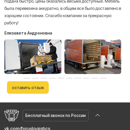
подана быстро, цены оказались весьма доступные. Мебель
сл
была перевезена аккуратно, в общем все было доставлено в
А
хорошем состоянии. Спасибо компании за прекрасную
работу!
Елизавета Андроновна
оставить отзыв
Бесплатный звонок по России
vk.com/foruslogistics