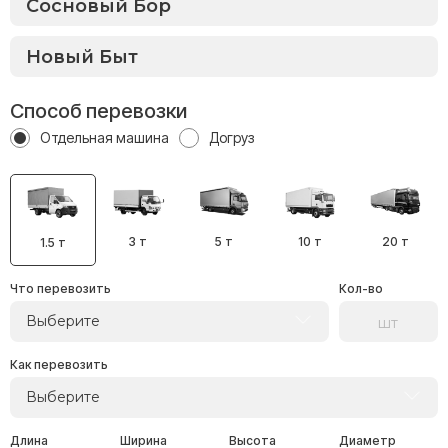
Способ перевозки
Отдельная машина
Догруз
3 т
5 т
10 т
20 т
1.5 т
Что перевозить
Кол-во
Выберите
Как перевозить
Выберите
Длина
Ширина
Высота
Диаметр