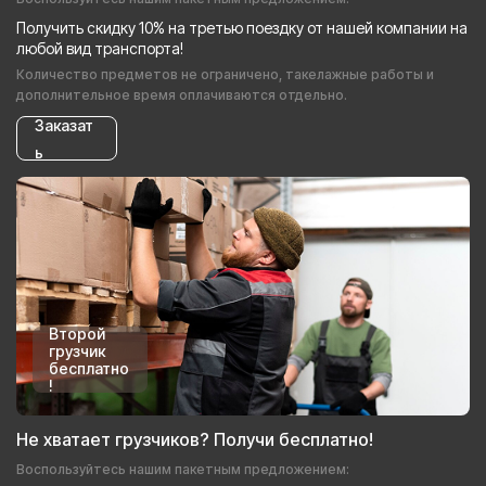
Получить скидку 10% на третью поездку от нашей компании на
любой вид транспорта!
Количество предметов не ограничено, такелажные работы и
дополнительное время оплачиваются отдельно.
Заказат
ь
Второй
грузчик
бесплатно
!
Не хватает грузчиков? Получи бесплатно!
Воспользуйтесь нашим пакетным предложением: