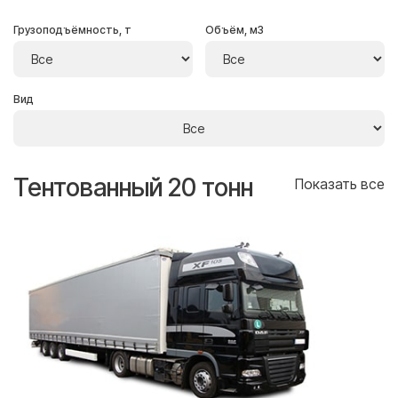
Грузоподъёмность, т
Объём, м3
Вид
Тентованный 20 тонн
Т
се
Показать все