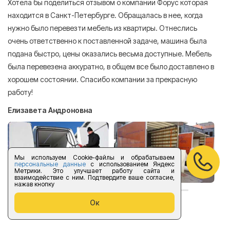
Хотела бы поделиться отзывом о компании Форус которая
Я 
находится в Санкт-Петербурге. Обращалась в нее, когда
мн
нужно было перевезти мебель из квартиры. Отнеслись
То
очень ответственно к поставленной задаче, машина была
пр
подана быстро, цены оказались весьма доступные. Мебель
сл
была перевезена аккуратно, в общем все было доставлено в
А
хорошем состоянии. Спасибо компании за прекрасную
работу!
Елизавета Андроновна
Мы используем Cookie-файлы и обрабатываем
персональные данные
с использованием Яндекс
Метрики. Это улучшает работу сайта и
взаимодействие с ним. Подтвердите ваше согласие,
нажав кнопку
Ок
оставить отзыв