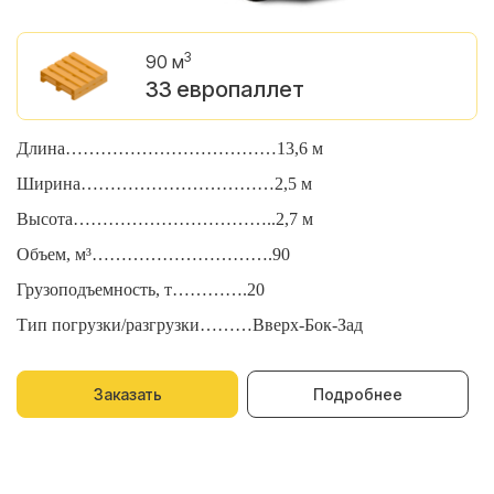
3
90 м
33 европаллет
Длина………………………………13,6 м
Д
Ширина……………………………2,5 м
Ш
Высота……………………………..2,7 м
В
Объем, м³………………………….90
О
Грузоподъемность, т………….20
Г
Тип погрузки/разгрузки………Вверх-Бок-Зад
Т
Заказать
Подробнее