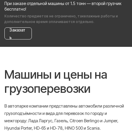
При заказе отдельной машины от 1.5 тонн — второй грузчик
бесплатно!
Количество предметов не ограничено, такелажные работы и
дополнительное время оплачиваются отдельно.
Заказат
ь
Машины и цены на
грузоперевозки
В автопарке компании представлены автомобили различной
грузоподъёмности и вида для перевозок по городу и
межгороду: Лада Ларгус, Газель, Citroen Berlingo и Jumper,
Hyundai Porter, HD-65 и HD-78, HINO 500 и Scania.