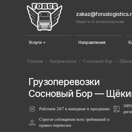
zakaz@foruslogistics.
Пишите по всем вопросам
Услуги
Направления
К
Главная
/
Направления
/
Сосновый Бор — Щёки
Грузоперевозки
Сосновый Бор — Щёки
100%
Работаем 24/7 в выходные и праздники
дого
Строгое соблюдение всех требований и
правил перевозки