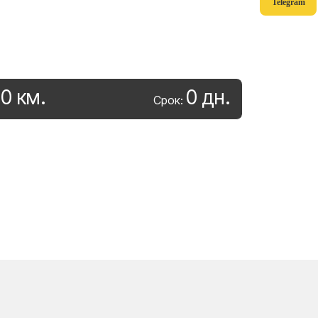
Telegram
0
км
.
0
дн
.
:
Срок: