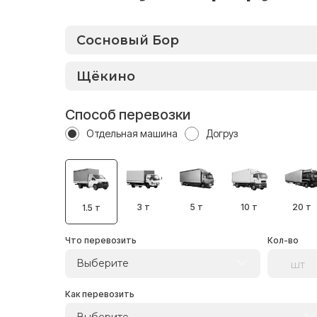
Способ перевозки
Отдельная машина
Догруз
3 т
5 т
10 т
20 т
1.5 т
Что перевозить
Кол-во
Выберите
Как перевозить