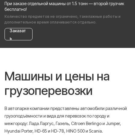
При заказе отдельной машины от 1.5 тонн — второй грузчик
бесплатно!
Количество предметов не ограничено, такелажные работы и
дополнительное время оплачиваются отдельно.
Заказат
ь
Машины и цены на
грузоперевозки
В автопарке компании представлены автомобили различной
грузоподъёмности и вида для перевозок по городу и
межгороду: Лада Ларгус, Газель, Citroen Berlingo и Jumper,
Hyundai Porter, HD-65 и HD-78, HINO 500 и Scania.