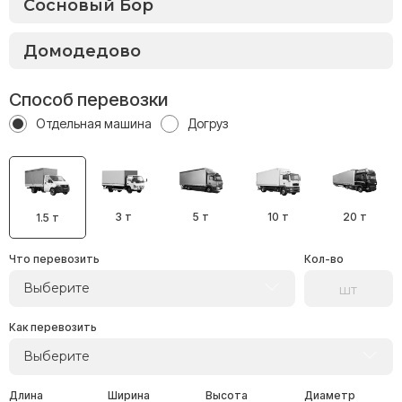
Способ перевозки
Отдельная машина
Догруз
3 т
5 т
10 т
20 т
1.5 т
Что перевозить
Кол-во
Выберите
Как перевозить
Выберите
Длина
Ширина
Высота
Диаметр