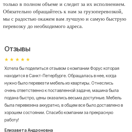
только в полном объеме и следит за их исполнением.
Обязательно обращайтесь к нам за грузоперевозкой,
мы с радостью окажем вам лучшую и самую быструю
перевозку до необходимого адреса.
Отзывы
Хотела бы поделиться отзывом о компании Форус которая
Я 
находится в Санкт-Петербурге. Обращалась в нее, когда
мн
нужно было перевезти мебель из квартиры. Отнеслись
То
очень ответственно к поставленной задаче, машина была
пр
подана быстро, цены оказались весьма доступные. Мебель
сл
была перевезена аккуратно, в общем все было доставлено в
А
хорошем состоянии. Спасибо компании за прекрасную
работу!
Елизавета Андроновна