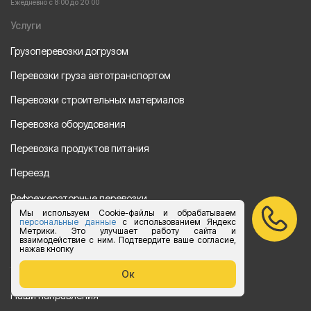
Ежедневно с 8:00 до 20:00
Услуги
Грузоперевозки догрузом
Перевозки груза автотранспортом
Перевозки строительных материалов
Перевозка оборудования
Перевозка продуктов питания
Переезд
Рефрежераторные перевозки
Мы используем Cookie-файлы и обрабатываем
Перевозки автотехники
персональные данные
с использованием Яндекс
Метрики. Это улучшает работу сайта и
взаимодействие с ним. Подтвердите ваше согласие,
Перевозка алкогольной продукции
нажав кнопку
Упаковка груза
Ок
Наши направления