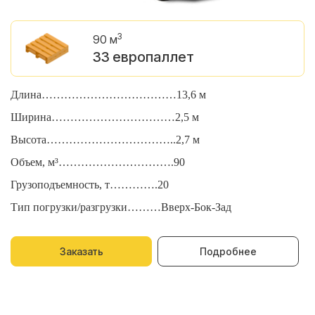
3
90 м
33 европаллет
Длина………………………………13,6 м
Д
Ширина……………………………2,5 м
Ш
Высота……………………………..2,7 м
В
Объем, м³………………………….90
О
Грузоподъемность, т………….20
Г
Тип погрузки/разгрузки………Вверх-Бок-Зад
Т
Заказать
Подробнее