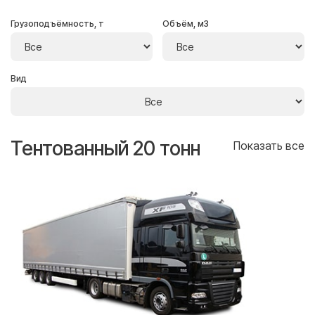
Грузоподъёмность, т
Объём, м3
Вид
Тентованный 20 тонн
Т
се
Показать все