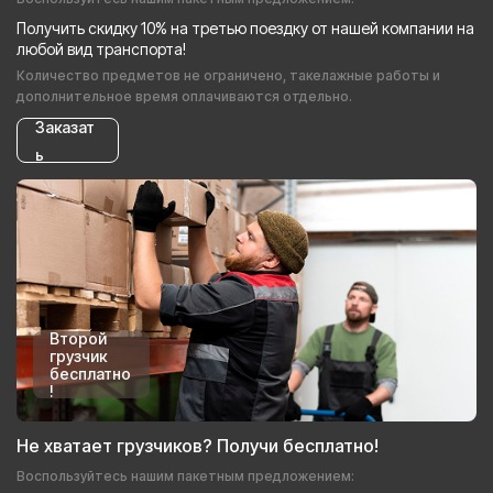
Получить скидку 10% на третью поездку от нашей компании на
любой вид транспорта!
Количество предметов не ограничено, такелажные работы и
дополнительное время оплачиваются отдельно.
Заказат
ь
Второй
грузчик
бесплатно
!
Не хватает грузчиков? Получи бесплатно!
Воспользуйтесь нашим пакетным предложением: