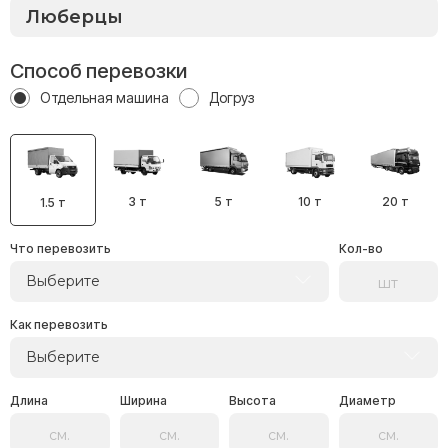
Способ перевозки
Отдельная машина
Догруз
3 т
5 т
10 т
20 т
1.5 т
Что перевозить
Кол-во
Выберите
Как перевозить
Выберите
Длина
Ширина
Высота
Диаметр