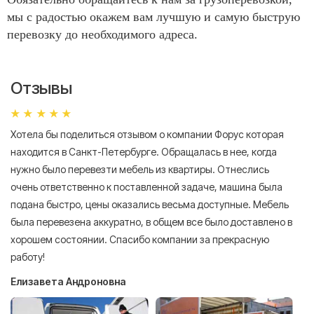
мы с радостью окажем вам лучшую и самую быструю
перевозку до необходимого адреса.
Отзывы
Хотела бы поделиться отзывом о компании Форус которая
Я 
находится в Санкт-Петербурге. Обращалась в нее, когда
мн
нужно было перевезти мебель из квартиры. Отнеслись
То
очень ответственно к поставленной задаче, машина была
пр
подана быстро, цены оказались весьма доступные. Мебель
сл
была перевезена аккуратно, в общем все было доставлено в
А
хорошем состоянии. Спасибо компании за прекрасную
работу!
Елизавета Андроновна