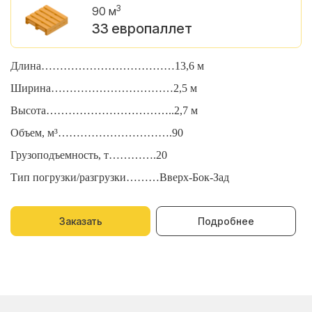
3
90 м
33 европаллет
Длина………………………………13,6 м
Д
Ширина……………………………2,5 м
Ш
Высота……………………………..2,7 м
В
Объем, м³………………………….90
О
Грузоподъемность, т………….20
Г
Тип погрузки/разгрузки………Вверх-Бок-Зад
Т
Заказать
Подробнее