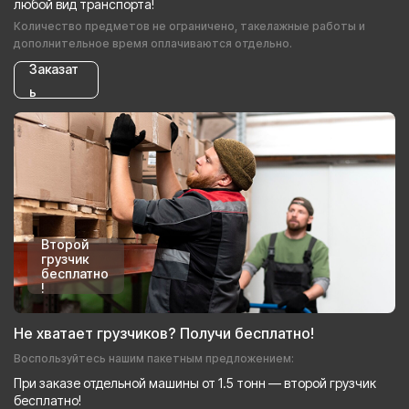
любой вид транспорта!
Количество предметов не ограничено, такелажные работы и
дополнительное время оплачиваются отдельно.
Заказат
ь
Второй
грузчик
бесплатно
!
Не хватает грузчиков? Получи бесплатно!
Воспользуйтесь нашим пакетным предложением:
При заказе отдельной машины от 1.5 тонн — второй грузчик
бесплатно!