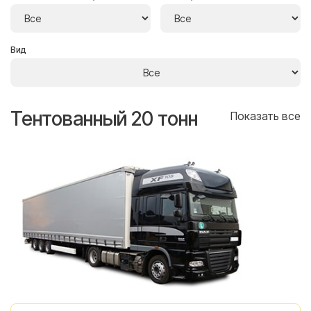
Вид
Тентованный 20 тонн
Т
се
Показать все