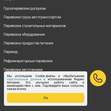
Грузоперевозки догрузом
Перевозки груза автотранспортом
Перевозки строительных материалов
Перевозка оборудования
Перевозка продуктов питания
Переезд
Рефрежераторные перевозки
Перевозки автотехники
Мы используем Cookie-файлы и обрабатываем
Перевозка алкогольной продукции
персональные данные
с использованием Яндекс
Метрики. Это улучшает работу сайта и
взаимодействие с ним. Подтвердите ваше согласие,
Упаковка груза
нажав кнопку
Наши направления
Ок
Клиенту