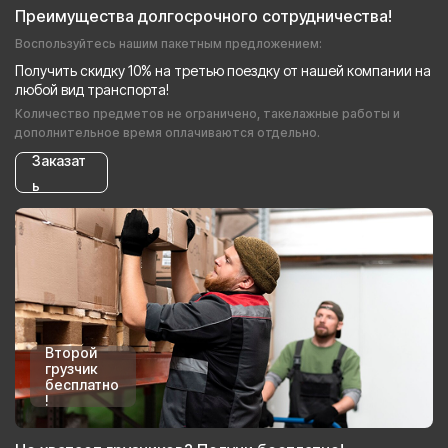
Преимущества долгосрочного сотрудничества!
Воспользуйтесь нашим пакетным предложением:
Получить скидку 10% на третью поездку от нашей компании на
любой вид транспорта!
Количество предметов не ограничено, такелажные работы и
дополнительное время оплачиваются отдельно.
Заказат
ь
Второй
грузчик
бесплатно
!