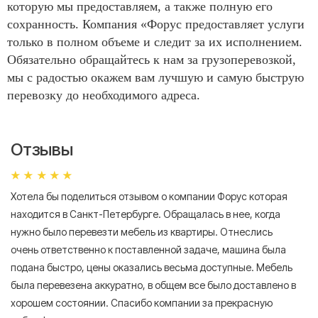
которую мы предоставляем, а также полную его
сохранность. Компания «Форус предоставляет услуги
только в полном объеме и следит за их исполнением.
Обязательно обращайтесь к нам за грузоперевозкой,
мы с радостью окажем вам лучшую и самую быструю
перевозку до необходимого адреса.
Отзывы
Хотела бы поделиться отзывом о компании Форус которая
Я 
находится в Санкт-Петербурге. Обращалась в нее, когда
мн
нужно было перевезти мебель из квартиры. Отнеслись
То
очень ответственно к поставленной задаче, машина была
пр
подана быстро, цены оказались весьма доступные. Мебель
сл
была перевезена аккуратно, в общем все было доставлено в
А
хорошем состоянии. Спасибо компании за прекрасную