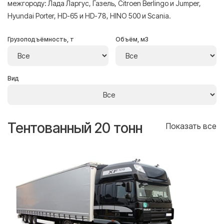
межгороду: Лада Ларгус, Газель, Citroen Berlingo и Jumper,
Hyundai Porter, HD-65 и HD-78, HINO 500 и Scania.
Грузоподъёмность, т
Объём, м3
Вид
Тентованный 20 тонн
Т
се
Показать все