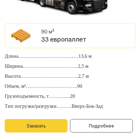
3
90 м
33 европаллет
Длина………………………………13,6 м
Д
Ширина……………………………2,5 м
Ш
Высота……………………………..2,7 м
В
Объем, м³………………………….90
О
Грузоподъемность, т………….20
Г
Тип погрузки/разгрузки………Вверх-Бок-Зад
Т
Заказать
Подробнее