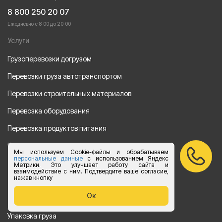
8 800 250 20 07
Ежедневно с 8:00 до 20:00
Услуги
Грузоперевозки догрузом
Перевозки груза автотранспортом
Перевозки строительных материалов
Перевозка оборудования
Перевозка продуктов питания
Переезд
Мы используем Cookie-файлы и обрабатываем
персональные данные
с использованием Яндекс
Рефрежераторные перевозки
Метрики. Это улучшает работу сайта и
взаимодействие с ним. Подтвердите ваше согласие,
нажав кнопку
Перевозки автотехники
Ок
Перевозка алкогольной продукции
Упаковка груза