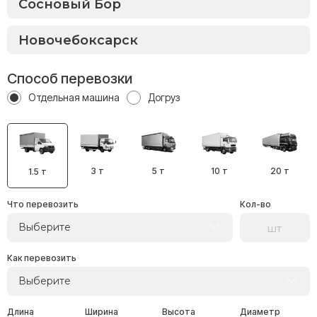
Способ перевозки
Отдельная машина
Догруз
3 т
5 т
10 т
20 т
1.5 т
Что перевозить
Кол-во
Выберите
Как перевозить
Выберите
Длина
Ширина
Высота
Диаметр