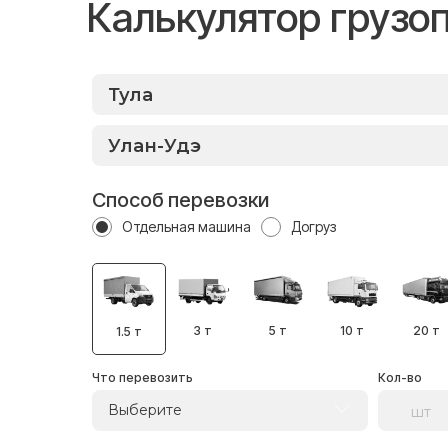
Калькулятор грузо
Способ перевозки
Отдельная машина
Догруз
3 т
5 т
10 т
20 т
1.5 т
Что перевозить
Кол-во
Выберите