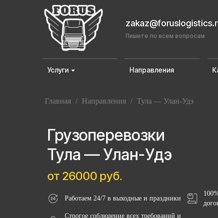
zakaz@foruslogistics.
Пишите по всем вопросам
Услуги
Направления
К
Главная
/
Направления
/
Тула — Улан-Удэ
Грузоперевозки
Тула — Улан-Удэ
от 26000 руб.
100%
Работаем 24/7 в выходные и праздники
дого
Строгое соблюдение всех требований и