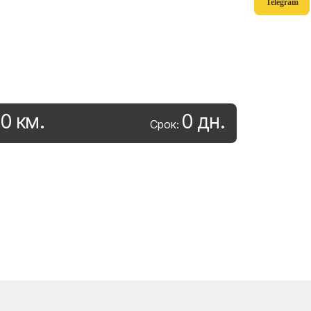
Telegram
0
км
.
0
дн
.
:
Срок: